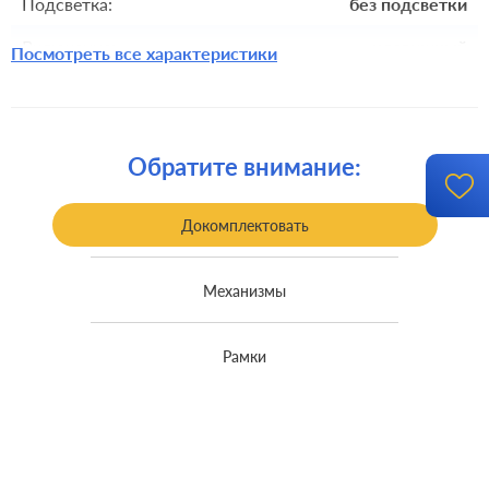
Подсветка:
без подсветки
Включение:
клавишный
Посмотреть все характеристики
Комплектация:
накладка
Крепления:
безвинтовые клеммы
Обратите внимание:
Монтаж:
встроенный монтаж
Класс защиты:
IP 44
Докомплектовать
Механизмы
Рамки