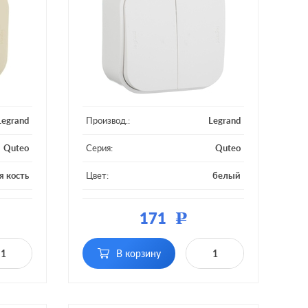
Legrand
Производ.:
Legrand
Quteo
Серия:
Quteo
я кость
Цвет:
белый
тмасса
Материал:
пластмасса
171
Р
Кол-во
вишный
двухклавишный
клавиш:
етки, с
без подсветки, с
В корзину
ностью
Подсветка:
возможностью
светки
подсветки