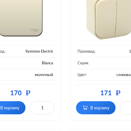
од.:
Systeme Electric
Производ.:
Blanca
Серия:
молочный
Цвет:
слонова
ал:
пластмасса
Материал:
плас
170
171
Р
Р
Кол-во
 клавиш:
одноклавишный
двухкла
клавиш:
без подсв
В корзину
В корзину
тка:
без подсветки
Подсветка:
возмож
под