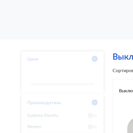
Выкл
Цена
Сортиров
Выключ
Производитель
Systeme Electric
Merten