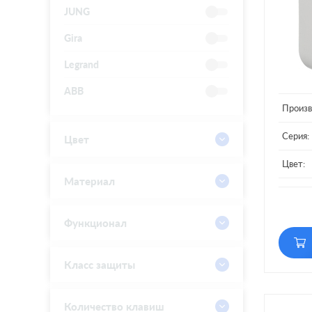
JUNG
Gira
Legrand
ABB
Произв
Серия:
Цвет
Цвет:
Материал
Матери
Кол-во
Функционал
клавиш
Подсве
Класс защиты
Количество клавиш