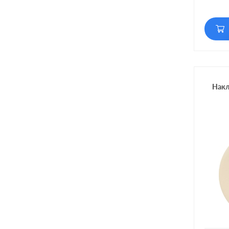
Кол-во
Подсве
Накл