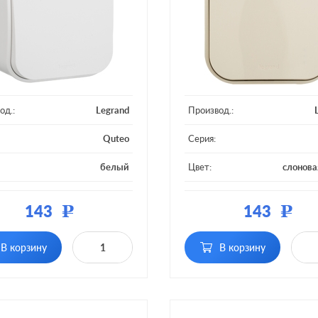
од.:
Legrand
Производ.:
Quteo
Серия:
белый
Цвет:
слонова
ал:
пластмасса
Материал:
плас
143
143
Р
Р
Кол-во
одноклавишный
однокла
:
клавиш:
без подсветки, с
без подсв
В корзину
В корзину
тка:
возможностью
Подсветка:
возмож
подсветки
под