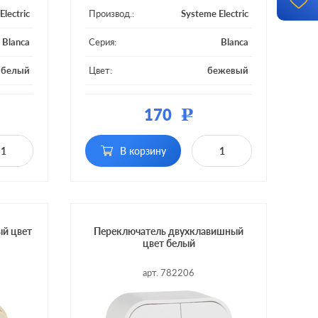
Electric
Производ.:
Systeme Electric
Blanca
Серия:
Blanca
белый
Цвет:
бежевый
тмасса
Материал:
пластмасса
170
Р
вишный
Кол-во клавиш:
одноклавишный
В корзину
дсветки
Подсветка:
без подсветки
й цвет
Переключатель двухклавишный
цвет белый
арт. 782206