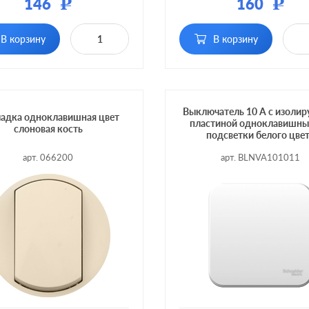
146
160
Р
Р
 клавиш:
одноклавишный
Кол-во клавиш:
однокла
В корзину
В корзину
тка:
без подсветки
Подсветка:
без по
Выключатель 10 А с изоли
адка одноклавишная цвет
пластиной одноклавишны
слоновая кость
подсветки белого цве
арт. 066200
арт. BLNVA101011