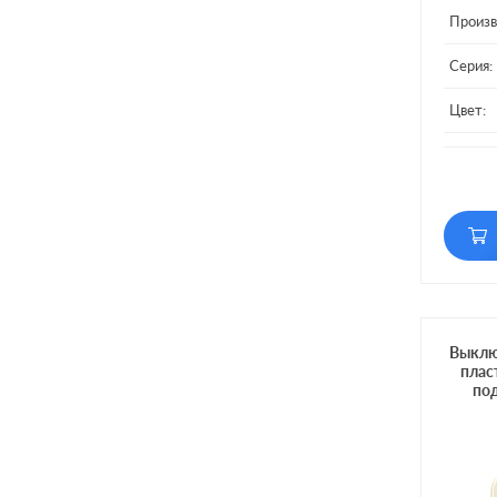
Произв
Серия:
Цвет:
Матери
Кол-во
Подсве
Выклю
плас
под