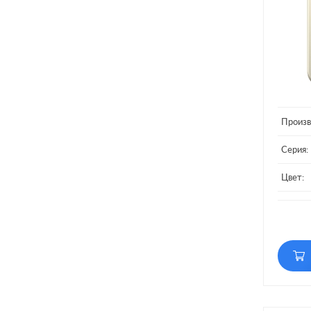
Произв
Серия:
Цвет:
Матери
Кол-во
Подсве