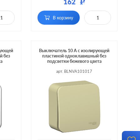
162
Р
вишный
Кол-во клавиш:
одноклавишный
В корзину
дсветки
Подсветка:
без подсветки
рующей
Выключатель 10 А с изолирующей
й без
пластиной одноклавишный без
та
подсветки бежевого цвета
арт. BLNVA101017