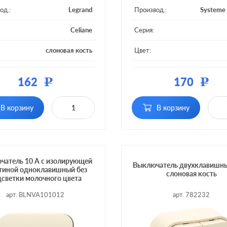
од.:
Legrand
Производ.:
Systeme 
Celiane
Серия:
слоновая кость
Цвет:
ал:
пластмасса
Материал:
плас
162
170
Р
Р
 клавиш:
одноклавишный
Кол-во клавиш:
однокла
В корзину
В корзину
тка:
без подсветки
Подсветка:
без по
чатель 10 А с изолирующей
Выключатель двухклавишны
тиной одноклавишный без
слоновая кость
светки молочного цвета
арт. BLNVA101012
арт. 782232