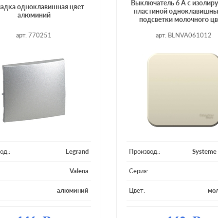
Выключатель 6 А с изоли
адка одноклавишная цвет
пластиной одноклавишны
алюминий
подсветки молочного цв
арт. 770251
арт. BLNVA061012
од.:
Legrand
Производ.:
Systeme 
Valena
Серия:
алюминий
Цвет:
мо
ал:
пластмасса
Материал:
плас