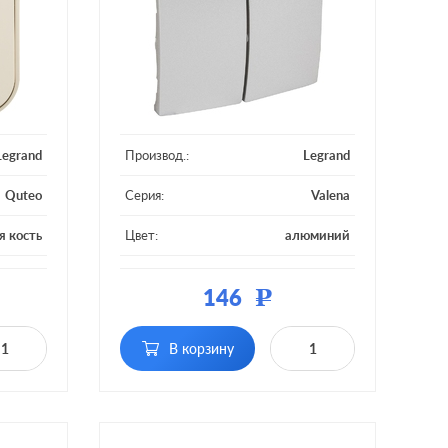
Legrand
Производ.:
Legrand
Quteo
Серия:
Valena
я кость
Цвет:
алюминий
тмасса
Материал:
пластмасса
146
Р
вишный
Кол-во клавиш:
двухклавишный
етки, с
В корзину
Подсветка:
без подсветки
ностью
светки