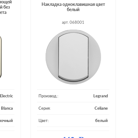
рующей
Накладка одноклавишная цвет
й без
белый
ета
арт. 068001
Electric
Производ.:
Legrand
Blanca
Серия:
Celiane
лочный
Цвет:
белый
тмасса
Материал:
пластмасса