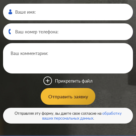
Производ.:
Legrand
Серия:
Quteo
Цвет:
белый
Прикрепить файл
Материал:
пластмасса
134
Отправить заявку
Р
Защита:
без шторок
В корзину
Отправляя эту форму, вы даете свое согласие на
обработку
ваших персональных данных
.