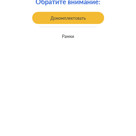
Обратите внимание:
Крепления:
винтовые клеммы
Монтаж:
накладной монтаж
Докомплектовать
Класс защиты:
IP 44
Рамки