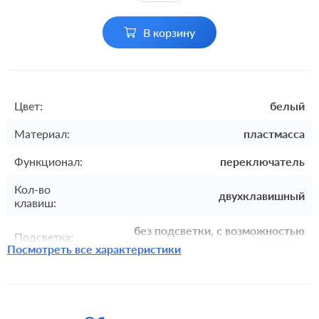
В корзину
Цвет:
белый
Материал:
пластмасса
Функционал:
переключатель
Кол-во
двухклавишный
клавиш:
без подсветки, с возможностью
Подсветка:
подсветки
Посмотреть все характеристики
Включение:
клавишный
Комплектация:
механизм с накладкой без рамки