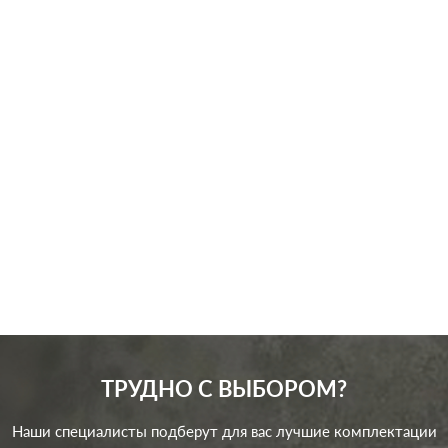
Производ.:
Legrand
Серия:
Quteo
Цвет:
белый
Материал:
пластмасса
124
Р
Защита:
без шторок
В корзину
ТРУДНО С ВЫБОРОМ?
Наши специалисты подберут для вас лучшие комплектации