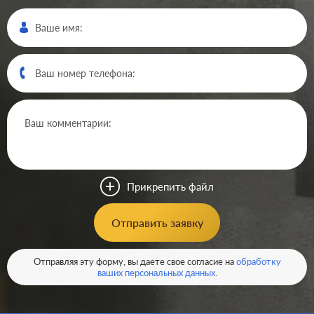
Производ.:
Legrand
Серия:
Valena
Цвет:
алюминий
Прикрепить файл
Материал:
пластмасса
146
Отправить заявку
Р
Защита:
без шторок
В корзину
Отправляя эту форму, вы даете свое согласие на
обработку
ваших персональных данных
.