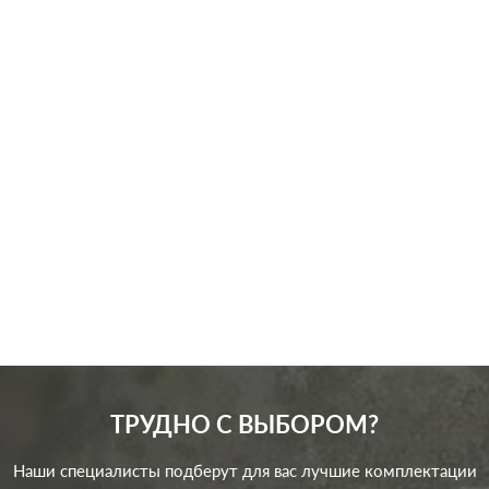
Производ.:
Legrand
Серия:
Valena
Цвет:
алюминий
Материал:
пластмасса
146
Р
Защита:
со шторками
В корзину
ТРУДНО С ВЫБОРОМ?
Наши специалисты подберут для вас лучшие комплектации