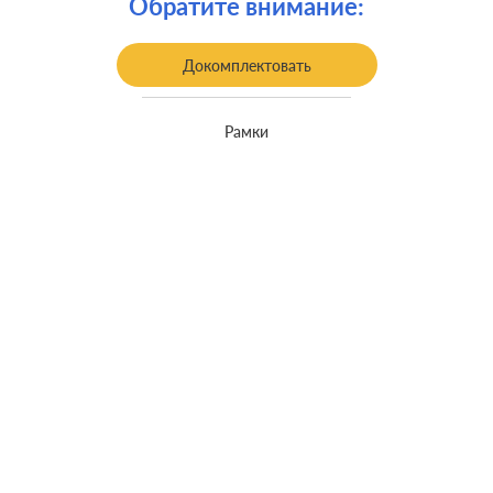
Обратите внимание:
Монтаж:
встроенный монтаж
Класс защиты:
IP 44
Докомплектовать
Рамки