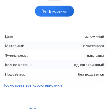
В корзину
Цвет:
алюминий
Материал:
пластмасса
Функционал:
накладка
Кол-во клавиш:
одноклавишный
Подсветка:
без подсветки
Включение:
клавишный
Посмотреть все характеристики
Комплектация:
накладка
Крепления:
безвинтовые клеммы