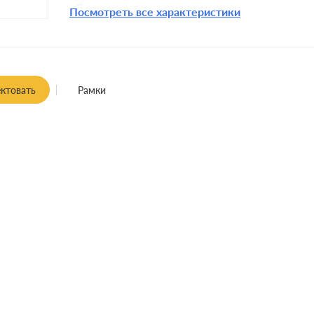
Включение:
Посмотреть все характеристики
Комплектация:
Крепления:
Монтаж:
ктовать
Рамки
Класс защиты: