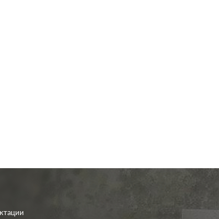
од.:
Legrand
Производ.:
L
Valena
Серия:
алюминий
Цвет:
алю
иал:
пластмасса
Материал:
плас
146
146
Р
Р
RJ11, RJ45 Cat.5e
а:
без шторок
Тип RJ-
RJ45 Cat.6 (FTP
разъема:
Cat.6 (STP), RJ4
В корзину
В корзину
ектации