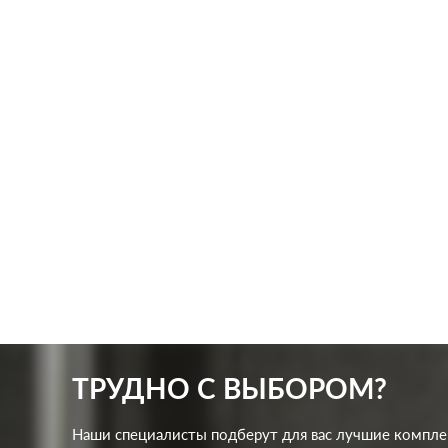
Производ.:
Legrand
Произв
Серия:
Valena
Серия:
Цвет:
алюминий
Цвет:
Материал:
пластмасса
Матер
146
Р
Защита:
со шторками
Защит
В корзину
ТРУДНО С ВЫБОРОМ?
Наши специалисты подберут для вас лучшие компл