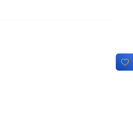
клавишный
накладка
безвинтовые клеммы
встроенный монтаж
IP 44