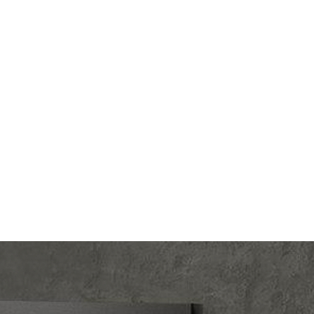
egrand
Производ.:
Legrand
Valena
Серия:
Valena
миний
Цвет:
алюминий
тмасса
Материал:
пластмасса
579
Р
 (UTP),
Защита:
без шторок
), RJ45
5 Cat.6
В корзину
(UTP)