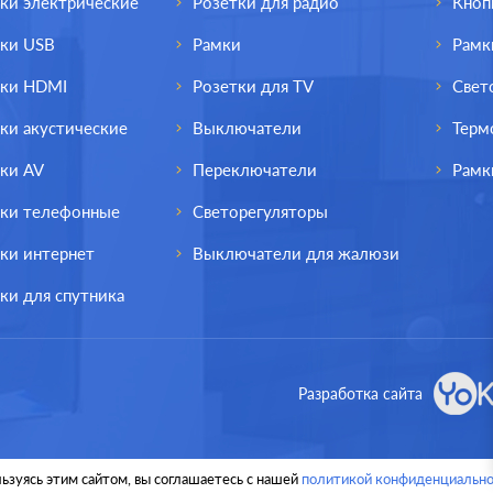
ки электрические
Розетки для радио
Кноп
тки USB
Рамки
Рамк
тки HDMI
Розетки для TV
Свет
ки акустические
Выключатели
Терм
ки AV
Переключатели
Рамк
тки телефонные
Светорегуляторы
ки интернет
Выключатели для жалюзи
ки для спутника
Разработка сайта
ьзуясь этим сайтом, вы соглашаетесь с нашей
политикой конфиденциально