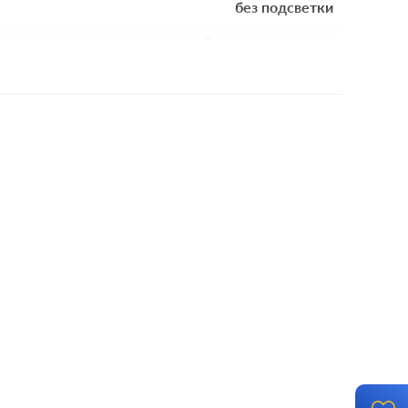
без подсветки
клавишный, с самовозвратом
накладка
безвинтовые клеммы
встроенный монтаж
IP 44