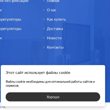
ки без фиксации
Главная
и
О нас
орегуляторы
Как купить
орегуляторы
Доставка
и
Новости
Контакты
Этот сайт использует файлы cookie
Файлы cookie необходимы для оптимальной работы сайтов и
сервисов.
Хорошо
сти
.