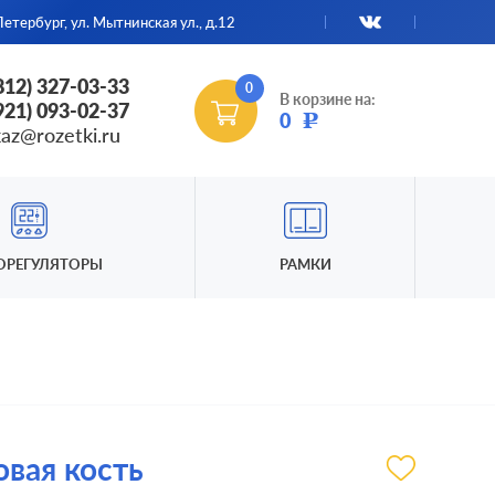
етербург, ул. Мытнинская ул., д.12
(812) 327-03-33
0
В корзине на:
(921) 093-02-37
0
Р
kaz@rozetki.ru
ОРЕГУЛЯТОРЫ
РАМКИ
овая кость