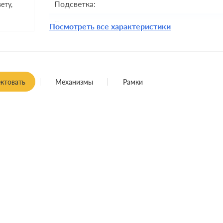
Подсветка:
ету,
Включение:
Посмотреть все характеристики
Комплектация:
Крепления:
Монтаж:
ктовать
Механизмы
Рамки
Класс защиты: