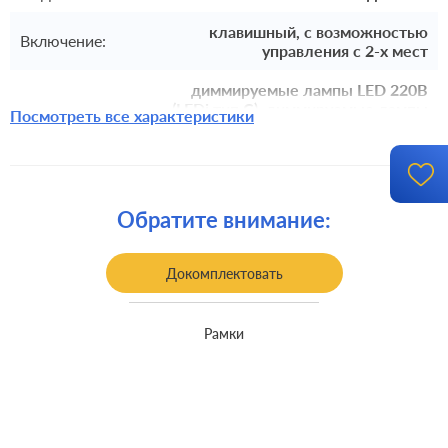
клавишный, с возможностью
Включение:
управления с 2-х мест
диммируемые лампы LED 220В
(LEDi тип C), диммируемые лампы
Посмотреть все характеристики
LED 220В (LEDi тип L), лампы
Для
накаливания и галогенные 220В (R),
оборудования:
лампы с индукционным
(обмоточным) трансформ. (L), лампы
с электронным (емкостным)
Обратите внимание:
трансформ. (C)
Комплектация:
механизм без накладки и рамки
Докомплектовать
Монтаж:
встроенный монтаж
Рамки