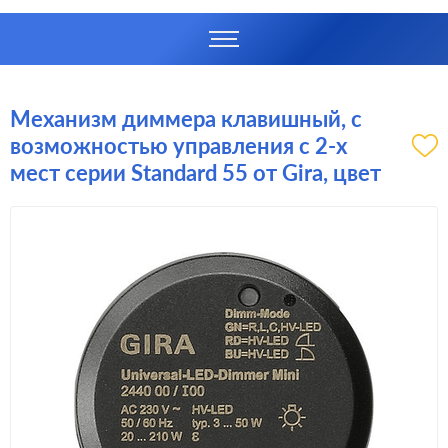
Механизм диммера клавишный, с
возможностью управления с 2-х
мест серии Standard 55 от Gira, цвет