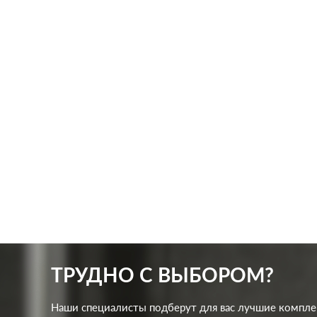
Производ.:
Legrand
Произв
Серия:
Etika
Серия:
Цвет:
алюминий
Цвет:
Материал:
пластмасса
Матер
234
Р
Кол-во клавиш:
одноклавишный
Защит
В корзину
Подсветка:
без подсветки
ТРУДНО С ВЫБОРОМ?
Наши специалисты подберут для вас лучшие компл