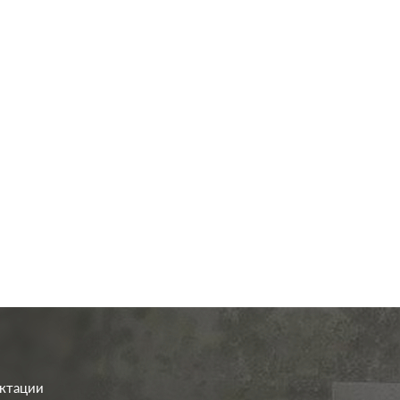
од.:
Legrand
Производ.:
L
Etika
Серия:
алюминий
Цвет:
алю
иал:
пластмасса
Материал:
плас
272
285
Р
Р
а:
без шторок
Защита:
со шт
В корзину
В корзину
ектации