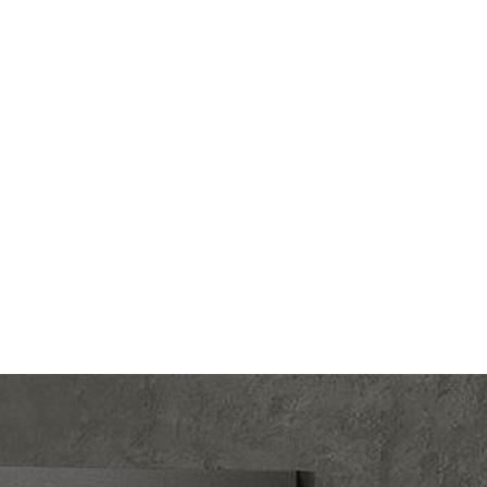
egrand
Производ.:
Legrand
Etika
Серия:
Etika
миний
Цвет:
алюминий
тмасса
Материал:
пластмасса
304
Р
орками
Кол-во клавиш:
одноклавишный
В корзину
Подсветка:
без подсветки