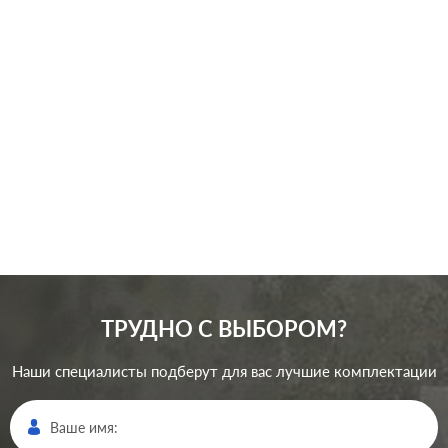
Серия:
Etika
Цвет:
слоновая кость
Материал:
пластмасса
172
Р
Защита:
без шторок
В корзину
ТРУДНО С ВЫБОРОМ?
Наши специалисты подберут для вас лучшие комплектации