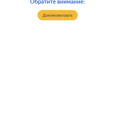
Обратите внимание:
Докомплектовать
Производ.:
Legrand