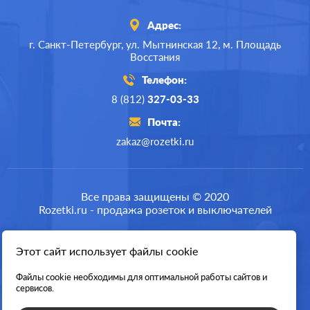
Адрес:
г. Санкт-Петербург,
ул. Мытнинская 12,
м. Площадь
Восстания
Телефон:
8 (812)
327-03-33
Почта:
zakaz@rozetki.ru
Производ.:
Legrand
Серия:
Etika
Все права защищены © 2020
Rozetki.ru - продажа розеток и выключателей
Цвет:
слоновая кость
Материал:
пластмасса
Этот сайт использует файлы cookie
Разработка сайта
206
Р
Файлы cookie необходимы для оптимальной работы сайтов и
Защита:
без шторок
сервисов.
В корзину