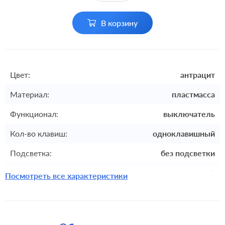
В корзину
Цвет:
антрацит
Материал:
пластмасса
Функционал:
выключатель
Кол-во клавиш:
одноклавишный
Подсветка:
без подсветки
Включение:
клавишный
Посмотреть все характеристики
Комплектация:
механизм с накладкой без рамки
Крепления:
безвинтовые клеммы