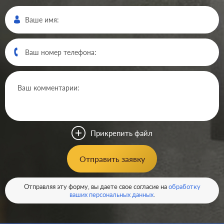
Производ.:
Legrand
Серия:
Etika
Цвет:
антрацит
Прикрепить файл
Материал:
пластмасса
285
Отправить заявку
Р
Защита:
со шторками
В корзину
Отправляя эту форму, вы даете свое согласие на
обработку
ваших персональных данных
.