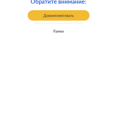
Обратите внимание:
Монтаж:
встроенный монтаж
Класс защиты:
IP 44
Докомплектовать
Рамки