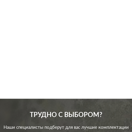
Производ.:
Legrand
Серия:
Etika
Цвет:
антрацит
Материал:
пластмасса
272
Р
Защита:
без шторок
В корзину
ТРУДНО С ВЫБОРОМ?
Наши специалисты подберут для вас лучшие комплектации