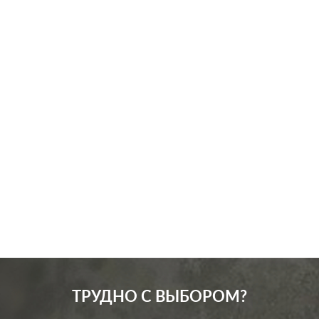
Производ.:
Legrand
Серия:
Valena
Цвет:
алюминий
Материал:
пластмасса
146
Р
Защита:
со шторками
В корзину
ТРУДНО С ВЫБОРОМ?