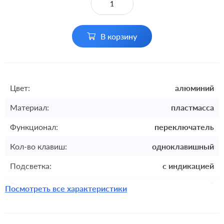
В корзину
Цвет:
алюминий
Материал:
пластмасса
Функционал:
переключатель
Кол-во клавиш:
одноклавишный
Подсветка:
с индикацией
Включение:
клавишный
Посмотреть все характеристики
Комплектация:
механизм с накладкой без рамки