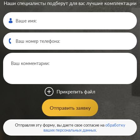
Наши специалисты подберут для вас лучшие комплектации
Производ.:
Legrand
Серия:
Valena
Цвет:
алюминий
Прикрепить файл
Материал:
пластмасса
146
Отправить заявку
Р
Защита:
без шторок
В корзину
Отправляя эту форму, вы даете свое согласие на
обработку
ваших персональных данных
.