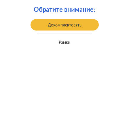
Крепления:
безвинтовые клеммы
Обратите внимание:
Монтаж:
встроенный монтаж
Класс защиты:
IP 44
Докомплектовать
Рамки