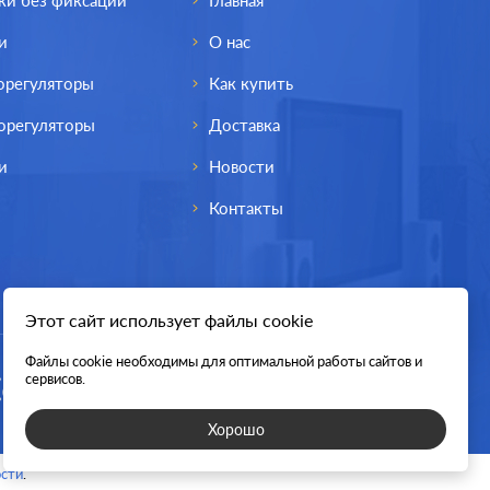
ки без фиксации
Главная
и
О нас
орегуляторы
Как купить
орегуляторы
Доставка
и
Новости
Контакты
Этот сайт использует файлы cookie
Файлы cookie необходимы для оптимальной работы сайтов и
egrand
Производ.:
Legrand
сервисов.
Valena
Серия:
Valena
Хорошо
 кость
Цвет:
слоновая кость
сти
.