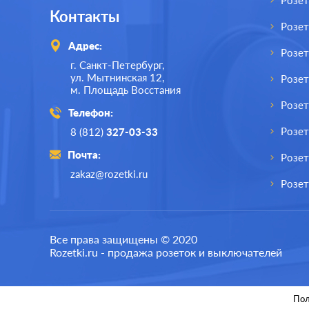
Розет
Контакты
Розе
Адрес:
Розе
г. Санкт-Петербург,
ул. Мытнинская 12,
Розет
м. Площадь Восстания
Розет
Телефон:
Розе
8 (812)
327-03-33
Почта:
Розет
zakaz@rozetki.ru
Розет
Производ.:
Legrand
Произв
Все права защищены © 2020
Rozetki.ru - продажа розеток и выключателей
Серия:
Valena
Серия:
Цвет:
слоновая кость
Цвет:
Пол