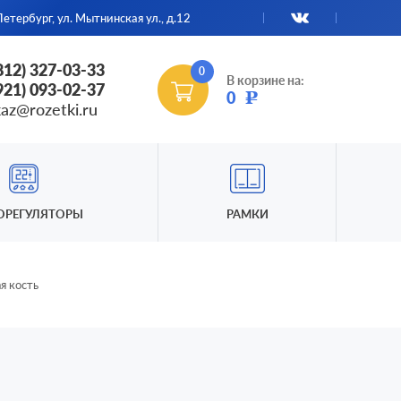
етербург, ул. Мытнинская ул., д.12
(812) 327-03-33
0
В корзине на:
(921) 093-02-37
0
Р
kaz@rozetki.ru
ОРЕГУЛЯТОРЫ
РАМКИ
я кость