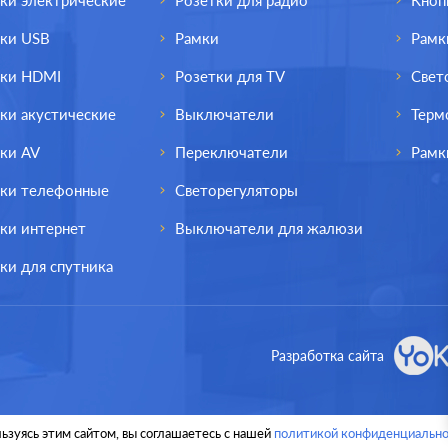
ки электрические
Розетки для радио
Кноп
тки USB
Рамки
Рамк
тки HDMI
Розетки для TV
Свет
ки акустические
Выключатели
Терм
ки AV
Переключатели
Рамк
тки телефонные
Светорегуляторы
ки интернет
Выключатели для жалюзи
ки для спутника
од.:
Legrand
Производ.:
L
Разработка сайта
Valena
Серия:
слоновая кость
Цвет:
слоновая
ьзуясь этим сайтом, вы соглашаетесь с нашей
политикой конфиденциально