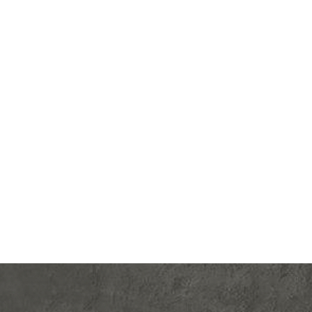
egrand
Производ.:
Legrand
Valena
Серия:
Valena
 кость
Цвет:
слоновая кость
тмасса
Материал:
пластмасса
547
Р
ишный
Подсветка:
без подсветки
В корзину
светки