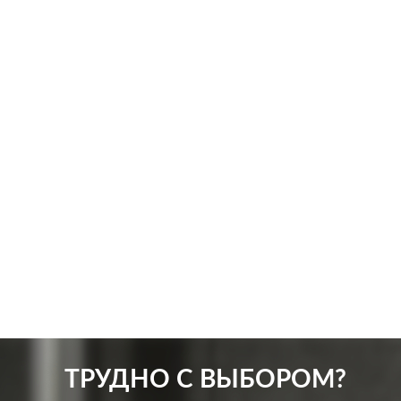
Производ.:
Legrand
Произв
Серия:
Valena
Серия:
Цвет:
слоновая кость
Цвет:
Материал:
пластмасса
Матер
476
Р
Защита:
без шторок
Защит
В корзину
ТРУДНО С ВЫБОРОМ?