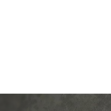
од.:
Legrand
Производ.:
L
Valena
Серия:
слоновая кость
Цвет:
слоновая
иал:
пластмасса
Материал:
плас
479
495
Р
Р
а:
без шторок
Кол-во клавиш:
одноклав
В корзину
В корзину
Подсветка:
без под