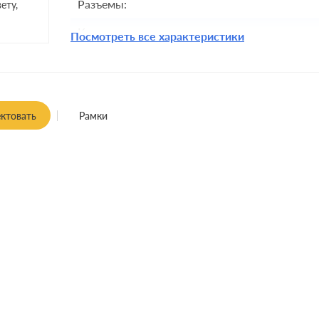
Разъемы:
ету,
Комплектация:
Посмотреть все характеристики
Монтаж:
встроенны
ктовать
Рамки