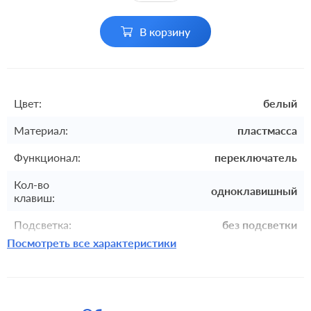
В корзину
Цвет:
белый
Материал:
пластмасса
Функционал:
переключатель
Кол-во
одноклавишный
клавиш:
Подсветка:
без подсветки
Посмотреть все характеристики
Включение:
клавишный
Комплектация:
механизм с накладкой без рамки
Крепления:
безвинтовые клеммы