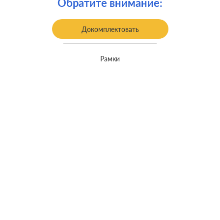
Обратите внимание:
встроенный монтаж, с
Монтаж:
возможностью накладного монтажа
Докомплектовать
Класс защиты:
IP 44
Рамки