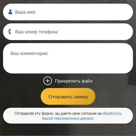
Производ.:
Legrand
Серия:
Valena
Цвет:
белый
Прикрепить файл
Материал:
пластмасса
479
Отправить заявку
Р
Защита:
без шторок
В корзину
Отправляя эту форму, вы даете свое согласие на
обработку
ваших персональных данных
.