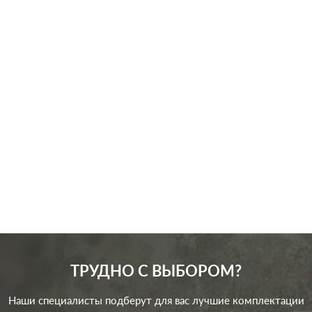
Производ.:
Legrand
Серия:
Valena
Цвет:
белый
Материал:
пластмасса
476
Р
Защита:
без шторок
В корзину
ТРУДНО С ВЫБОРОМ?
Наши специалисты подберут для вас лучшие комплектации