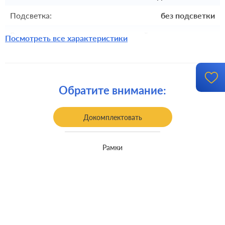
Подсветка:
без подсветки
Включение:
клавишный, с самовозвратом
Посмотреть все характеристики
Комплектация:
накладка
Крепления:
винтовые клеммы
Обратите внимание:
Монтаж:
встроенный монтаж
Класс защиты:
IP 44
Докомплектовать
Рамки