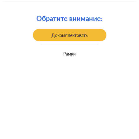
Комплектация:
механизм с накладкой без рамки
Крепления:
винтовые клеммы
Обратите внимание:
встроенный монтаж, с
Монтаж:
возможностью накладного монтажа
Докомплектовать
Класс защиты:
IP 44
Рамки