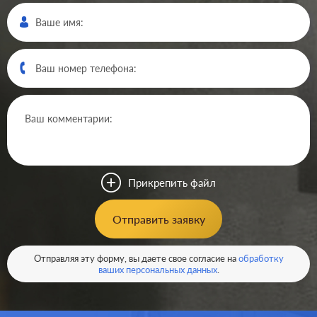
Производ.:
Systeme Electric
Серия:
ArtGallery
Цвет:
шампань
Прикрепить файл
Материал:
пластмасса
481
Отправить заявку
Р
Кол-во клавиш:
одноклавишный
В корзину
Отправляя эту форму, вы даете свое согласие на
обработку
Подсветка:
без подсветки
ваших персональных данных
.