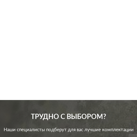
Производ.:
Systeme Electric
Серия:
ArtGallery
Цвет:
шампань
Материал:
пластмасса
481
Р
Защита:
без шторок
В корзину
ТРУДНО С ВЫБОРОМ?
Наши специалисты подберут для вас лучшие комплектации