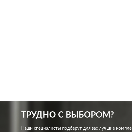
Производ.:
Systeme Electric
Произв
Серия:
ArtGallery
Серия:
Цвет:
мокко
Цвет:
Материал:
пластмасса
Матер
481
Р
Кол-во клавиш:
одноклавишный
Кол-в
В корзину
Подсветка:
без подсветки
Подсв
ТРУДНО С ВЫБОРОМ?
Наши специалисты подберут для вас лучшие компл