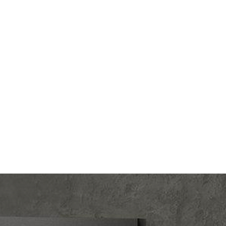
lectric
Производ.:
Systeme Electric
Gallery
Серия:
ArtGallery
мокко
Цвет:
мокко
тмасса
Материал:
пластмасса
961
Р
ишный
Кол-во клавиш:
одноклавишный
В корзину
веткой
Подсветка:
без подсветки