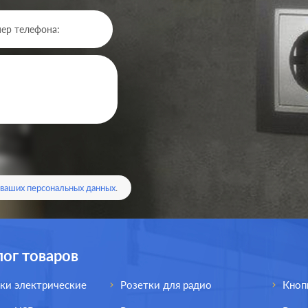
Производ.:
Systeme Electric
Серия:
ArtGallery
Цвет:
мокко
 ваших персональных данных
.
Материал:
пластмасса
1293
Р
Кол-во клавиш:
одноклавишный
лог товаров
В корзину
Подсветка:
без подсветки
ки электрические
Розетки для радио
Кноп