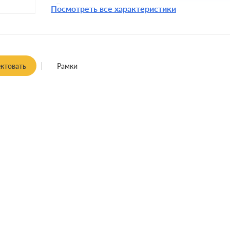
Разъемы:
Посмотреть все характеристики
Крепления:
Монтаж:
Заземление:
ктовать
Рамки