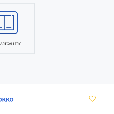
ARTGALLERY
окко