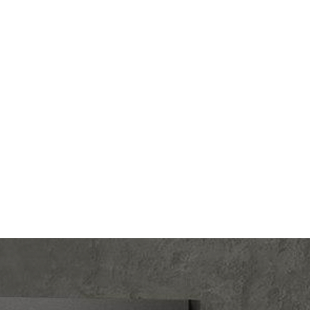
lectric
Производ.:
Systeme Electric
Gallery
Серия:
ArtGallery
амарин
Цвет:
аквамарин
тмасса
Материал:
пластмасса
961
Р
ишный
Кол-во клавиш:
одноклавишный
В корзину
веткой
Подсветка:
без подсветки