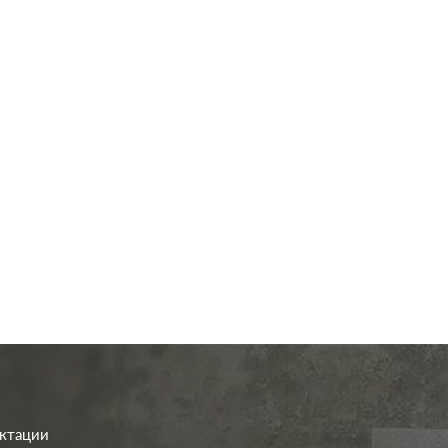
од.:
Systeme Electric
Производ.:
Systeme E
ArtGallery
Серия:
Art
аквамарин
Цвет:
акв
иал:
пластмасса
Материал:
плас
801
801
Р
Р
о клавиш:
двухклавишный
Кол-во клавиш:
одноклав
В корзину
В корзину
етка:
без подсветки
Подсветка:
с подс
ектации