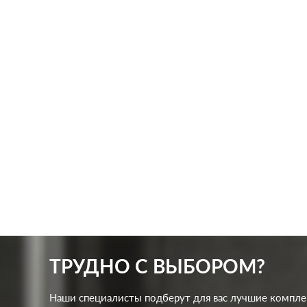
Производ.:
Systeme Electric
Произв
Серия:
ArtGallery
Серия:
Цвет:
аквамарин
Цвет:
Материал:
пластмасса
Матер
481
Р
Кол-во клавиш:
одноклавишный
Кол-в
В корзину
Подсветка:
без подсветки
Подсв
ТРУДНО С ВЫБОРОМ?
Наши специалисты подберут для вас лучшие компл