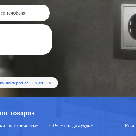
Производ.:
Systeme Electric
Серия:
ArtGallery
Цвет:
аквамарин
 ваших персональных данных
.
Материал:
пластмасса
1293
Р
Кол-во клавиш:
одноклавишный
лог товаров
В корзину
Подсветка:
без подсветки
ки электрические
Розетки для радио
Кноп