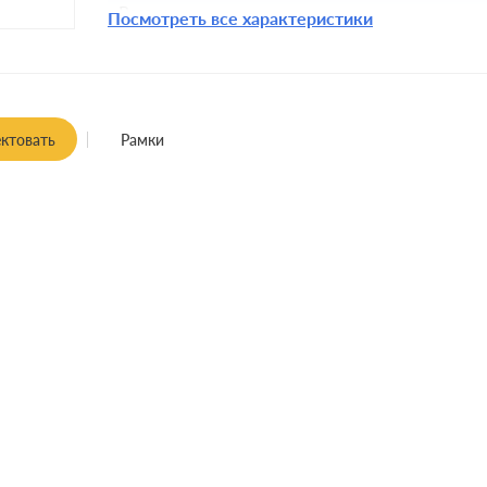
Разъемы:
Посмотреть все характеристики
Крепления:
Монтаж:
Заземление:
ктовать
Рамки