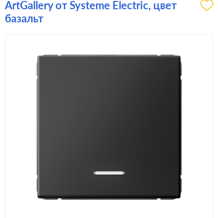
ArtGallery от Systeme Electric, цвет
базальт