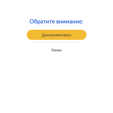
Комплектация:
механизм с накладкой без рамки
Крепления:
винтовые клеммы
Обратите внимание:
Монтаж:
встроенный монтаж
Класс защиты:
IP 44
Докомплектовать
Рамки