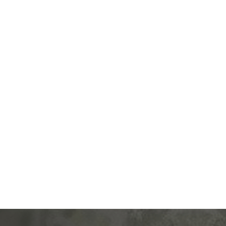
Производ.:
Systeme Electric
Серия:
ArtGallery
Цвет:
базальт
Материал:
пластмасса
561
Р
Защита:
без шторок
В корзину