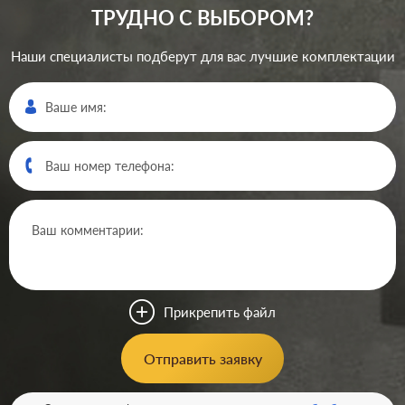
ТРУДНО С ВЫБОРОМ?
Наши специалисты подберут для вас лучшие комплектации
Производ.:
Systeme Electric
Серия:
ArtGallery
Цвет:
базальт
Прикрепить файл
Материал:
пластмасса
589
Отправить заявку
Р
Защита:
без шторок
В корзину