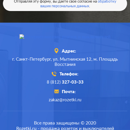
Отправляя эту форму, вы даете свое согласие на
обработку
ваших персональных данных
.
Адрес:
г. Санкт-Петербург,
ул. Мытнинская 12,
м. Площадь
Восстания
Телефон:
8 (812)
327-03-33
Почта:
zakaz@rozetki.ru
Производ.:
Systeme Electric
Серия:
ArtGallery
Все права защищены © 2020
Rozetki.ru - продажа розеток и выключателей