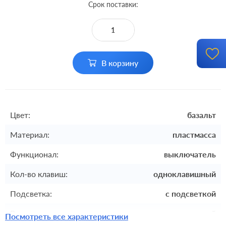
Срок поставки:
В корзину
Цвет:
базальт
Материал:
пластмасса
Функционал:
выключатель
Кол-во клавиш:
одноклавишный
Подсветка:
с подсветкой
Включение:
клавишный
Посмотреть все характеристики