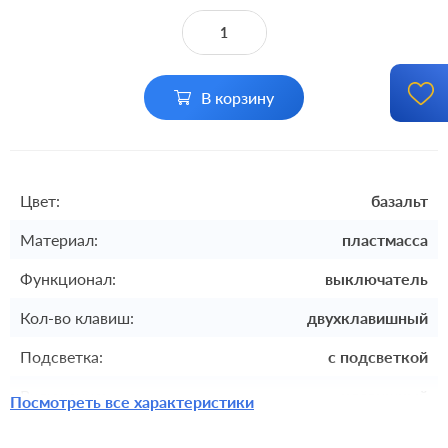
В корзину
Цвет:
базальт
Материал:
пластмасса
Функционал:
выключатель
Кол-во клавиш:
двухклавишный
Подсветка:
с подсветкой
Включение:
клавишный
Посмотреть все характеристики
Комплектация:
механизм с накладкой без рамки