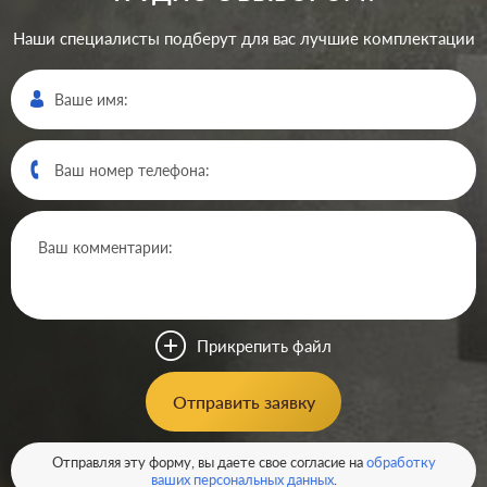
Наши специалисты подберут для вас лучшие комплектации
Производ.:
Systeme Electric
Серия:
ArtGallery
Цвет:
базальт
Прикрепить файл
Материал:
пластмасса
589
Отправить заявку
Р
Защита:
без шторок
В корзину
Отправляя эту форму, вы даете свое согласие на
обработку
ваших персональных данных
.