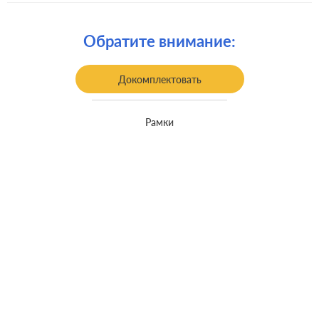
Крепления:
винтовые клеммы
Обратите внимание:
Монтаж:
встроенный монтаж
Класс защиты:
IP 44
Докомплектовать
Рамки