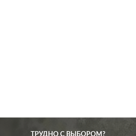
Производ.:
Systeme Electric
Серия:
ArtGallery
Цвет:
базальт
Материал:
пластмасса
561
Р
Защита:
без шторок
В корзину
ТРУДНО С ВЫБОРОМ?