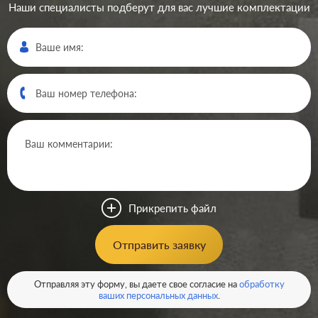
Наши специалисты подберут для вас лучшие комплектации
Производ.:
Jung
Серия:
LS 990
Цвет:
черный
Прикрепить файл
Материал:
пластмасса
2252
Отправить заявку
Р
В корзину
Отправляя эту форму, вы даете свое согласие на
обработку
ваших персональных данных
.