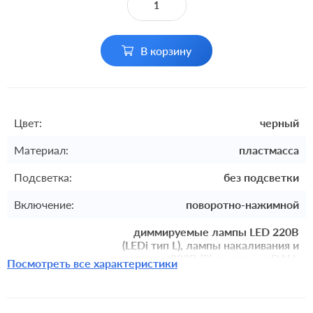
В корзину
Цвет:
черный
Материал:
пластмасса
Подсветка:
без подсветки
Включение:
поворотно-нажимной
диммируемые лампы LED 220В
(LEDi тип L), лампы накаливания и
галогенные 220В (R), протокол DALI,
Посмотреть все характеристики
протокол LEDOTRON, лампы с
Для
индукционным (обмоточным)
оборудования:
трансформ. (L), лампы с
управляемым ЭПРА (управл. сигнал