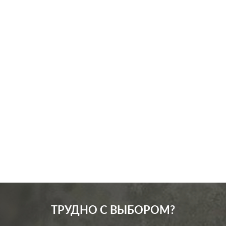
Производ.:
JUNG
LS-design
,
LS 990
,
LS
Серия:
plus
Цвет:
черный
Материал:
пластмасса
2068
Р
Кол-во
одноклавишный
клавиш:
В корзину
Подсветка:
без подсветки
ТРУДНО С ВЫБОРОМ?