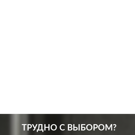
Производ.:
Systeme Electric
Серия:
Atlas Design Profi 54
Цвет:
белый
Материал:
пластмасса
492
Р
Защита:
со шторками, с крышкой
В корзину
ТРУДНО С ВЫБОРОМ?