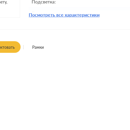
Подсветка:
ету,
Включение:
Посмотреть все характеристики
Комплектация:
Крепления:
Монтаж:
ктовать
Рамки
Класс защиты: