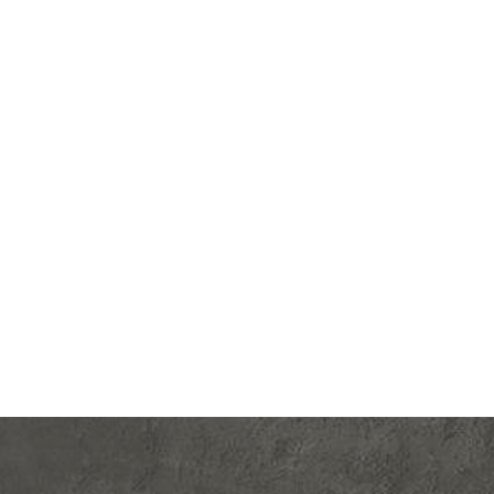
Производ.:
Systeme Electric
Серия:
Atlas Design Profi 54
Цвет:
белый
Материал:
пластмасса
859
Р
Защита:
со шторками, с крышкой
В корзину