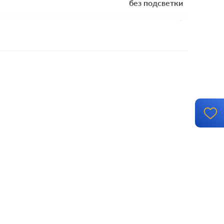
без подсветки
клавишный
механизм с накладкой без рамки
винтовые клеммы
накладной монтаж
IP 44