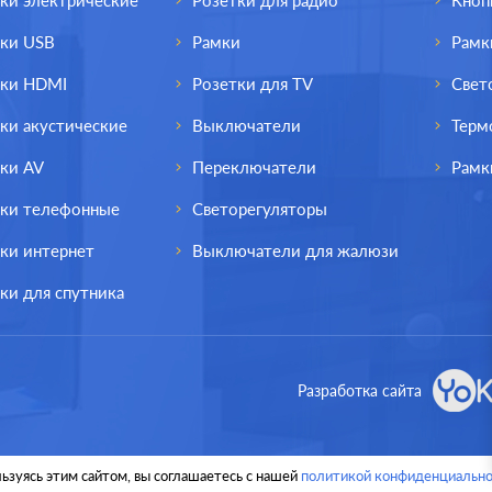
ки электрические
Розетки для радио
Кноп
тки USB
Рамки
Рамк
тки HDMI
Розетки для TV
Свет
ки акустические
Выключатели
Терм
ки AV
Переключатели
Рамк
тки телефонные
Светорегуляторы
ки интернет
Выключатели для жалюзи
ки для спутника
Разработка сайта
ьзуясь этим сайтом, вы соглашаетесь с нашей
политикой конфиденциально