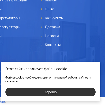
ки без фиксации
Главная
и
О нас
орегуляторы
Как купить
орегуляторы
Доставка
и
Новости
Контакты
Этот сайт использует файлы cookie
Файлы cookie необходимы для оптимальной работы сайтов и
сервисов.
Хорошо
сти
.