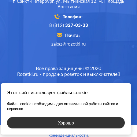
г. Санкт-Петербург,
ул. Мытнинская 12,
м. Площадь
Восстания
Телефон:
8 (812)
327-03-33
Почта:
zakaz@rozetki.ru
Все права защищены © 2020
Rozetki.ru - продажа розеток и выключателей
Этот сайт использует файлы cookie
Разработка сайта
Файлы cookie необходимы для оптимальной работы сайтов и
сервисов.
Хорошо
Пользуясь этим сайтом, вы соглашаетесь с нашей
политикой
конфиденциальности
.