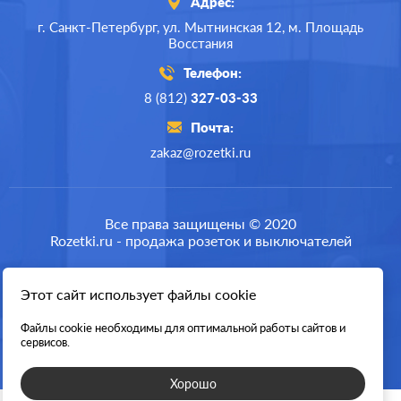
Адрес:
г. Санкт-Петербург,
ул. Мытнинская 12,
м. Площадь
Восстания
Телефон:
8 (812)
327-03-33
Почта:
zakaz@rozetki.ru
Все права защищены © 2020
Rozetki.ru - продажа розеток и выключателей
Этот сайт использует файлы cookie
Разработка сайта
Файлы cookie необходимы для оптимальной работы сайтов и
сервисов.
Хорошо