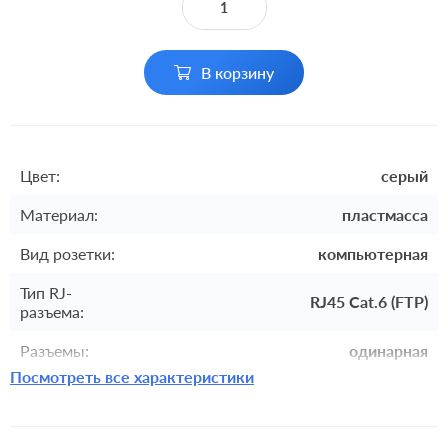
В корзину
Цвет:
серый
Материал:
пластмасса
Вид розетки:
компьютерная
Тип RJ-
RJ45 Cat.6 (FTP)
разъема:
Разъемы:
одинарная
Посмотреть все характеристики
Комплектация:
механизм с накладкой без рамки
встроенный монтаж, с
Монтаж:
возможностью накладного монтажа