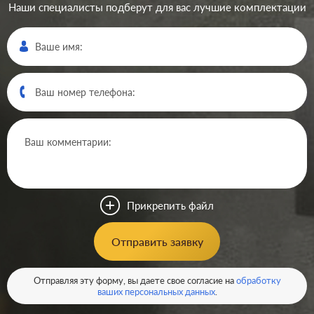
Наши специалисты подберут для вас лучшие комплектации
Производ.:
Legrand
Серия:
Plexo
Цвет:
серый
Прикрепить файл
Материал:
пластмасса
613
Отправить заявку
Р
Кол-во клавиш:
одноклавишный
В корзину
Отправляя эту форму, вы даете свое согласие на
обработку
Подсветка:
без подсветки
ваших персональных данных
.