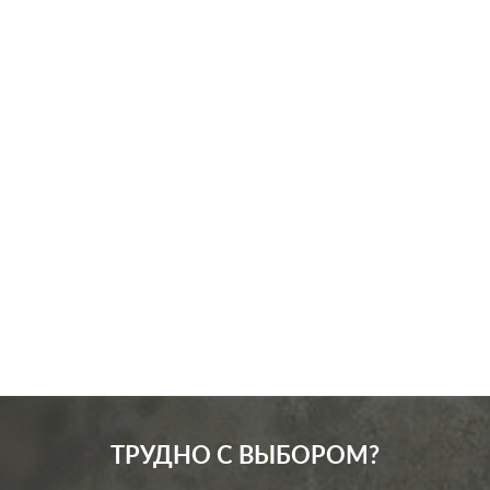
Производ.:
Legrand
Серия:
Plexo
Цвет:
серый
Материал:
пластмасса
589
Р
Подсветка:
без подсветки
В корзину
ТРУДНО С ВЫБОРОМ?