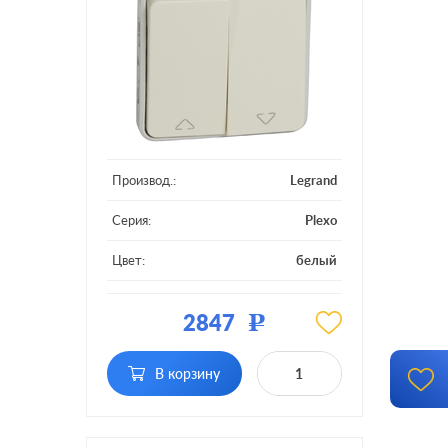
Производ.:
Legrand
Серия:
Plexo
Цвет:
белый
Материал:
пластмасса
2847
Р
Фиксация:
без фиксации
В корзину
Подсветка:
без подсветки