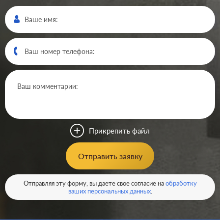
Производ.:
Legrand
Серия:
Plexo
Цвет:
белый
Прикрепить файл
Материал:
пластмасса
676
Отправить заявку
Р
Подсветка:
без подсветки
В корзину
Отправляя эту форму, вы даете свое согласие на
обработку
ваших персональных данных
.