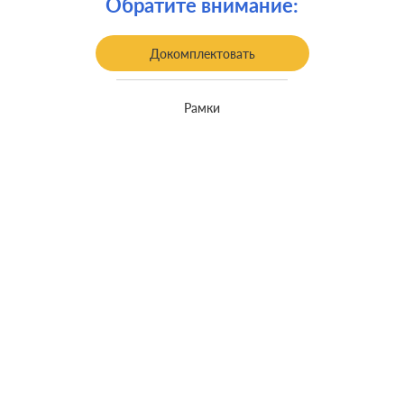
Обратите внимание:
Монтаж:
встроенный монтаж
Класс защиты:
IP 55
Докомплектовать
Рамки