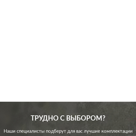
Производ.:
Legrand
Серия:
Plexo
Цвет:
белый
Материал:
пластмасса
601
Р
Подсветка:
без подсветки
В корзину
ТРУДНО С ВЫБОРОМ?
Наши специалисты подберут для вас лучшие комплектации