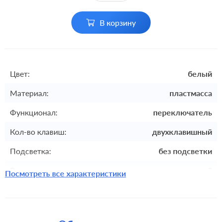
В корзину
Цвет:
белый
Материал:
пластмасса
Функционал:
переключатель
Кол-во клавиш:
двухклавишный
Подсветка:
без подсветки
Включение:
клавишный
Посмотреть все характеристики
Комплектация:
механизм с накладкой и рамкой
Крепления:
безвинтовые клеммы