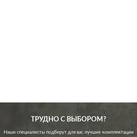
Производ.:
Legrand
Серия:
Plexo
Цвет:
антрацит
Материал:
пластмасса
2326
Р
Кол-во клавиш:
одноклавишный
В корзину
Подсветка:
с подсветкой
ТРУДНО С ВЫБОРОМ?
Наши специалисты подберут для вас лучшие комплектации