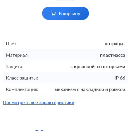
В корзину
Цвет:
антрацит
Материал:
пластмасса
Защита:
с крышкой, со шторками
Класс защиты:
IP 66
Комплектация:
механизм с накладкой и рамкой
Разъемы:
одинарная
Посмотреть все характеристики
Крепления:
винтовые клеммы
Монтаж:
накладной монтаж