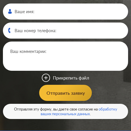
Производ.:
Legrand
Серия:
Plexo
Цвет:
антрацит
Прикрепить файл
Материал:
пластмасса
3321
Отправить заявку
Р
Подсветка:
с подсветкой
В корзину
Отправляя эту форму, вы даете свое согласие на
обработку
ваших персональных данных
.