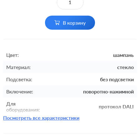
В корзину
Цвет:
шампань
Материал:
стекло
Подсветка:
без подсветки
Включение:
поворотно-нажимной
Для
протокол DALI
оборудования:
Посмотреть все характеристики
Комплектация:
механизм без накладки и рамки
встроенный монтаж, с
Монтаж:
возможностью накладного монтажа