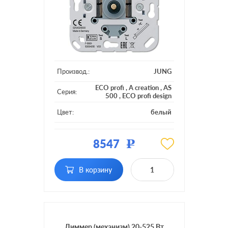
Производ.:
JUNG
ECO profi
,
A creation
,
AS
Серия:
500
,
ECO profi design
Цвет:
белый
Материал:
пластмасса
8547
Р
Подсветка:
без подсветки
поворотно-нажимной, с
В корзину
Включение:
возможностью
управления с 2-х мест
Диммер (механизм) 20-525 Вт