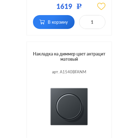
1619
Р
Подсветка:
без подсветки
клавишный, с
В корзину
Включение:
возможностью
управления с 2-х мест
Накладка на диммер цвет антрацит
матовый
арт. A1540BFANM