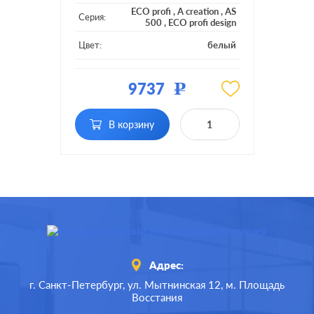
ECO profi
,
A creation
,
AS
Серия:
500
,
ECO profi design
Цвет:
белый
Материал:
пластмасса
9737
Р
Подсветка:
без подсветки
поворотно-нажимной, с
В корзину
Включение:
возможностью
управления с 2-х мест
Адрес:
г. Санкт-Петербург,
ул. Мытнинская 12,
м. Площадь
Восстания