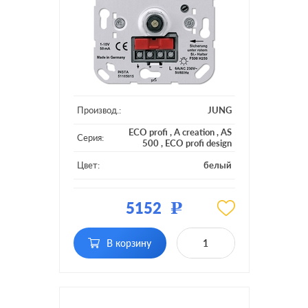
Производ.:
JUNG
ECO profi
,
A creation
,
AS
Серия:
500
,
ECO profi design
Цвет:
белый
Материал:
стекло
5152
Р
Подсветка:
без подсветки
поворотно-нажимной, с
В корзину
Включение:
возможностью
управления с 2-х мест