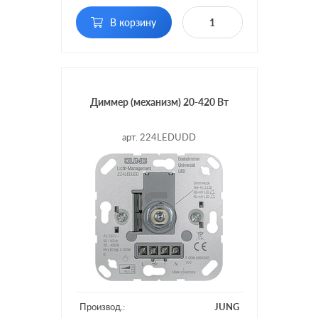
поворотно-нажимной, с
В корзину
Включение:
возможностью
управления с 2-х мест
Диммер (механизм) 20-420 Вт
арт. 224LEDUDD
Производ.:
JUNG