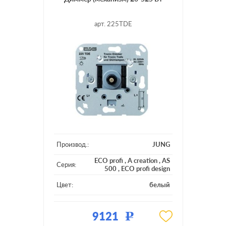
арт. 225TDE
Производ.:
JUNG
ECO profi
,
A creation
,
AS
Серия:
500
,
ECO profi design
Цвет:
белый
Материал:
пластмасса
9121
Р
Подсветка:
без подсветки