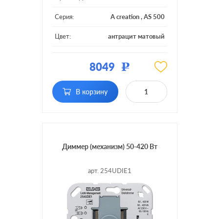
Серия:
A creation
,
AS 500
Цвет:
антрацит матовый
Материал:
пластмасса
8049
Р
Подсветка:
с подсветкой
клавишный, с
В корзину
Включение:
возможностью
управления с 2-х мест
Диммер (механизм) 50-420 Вт
арт. 254UDIE1