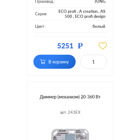
Производ.:
JUNG
ECO profi
,
A creation
,
AS
Серия:
500
,
ECO profi design
Цвет:
белый
Материал:
пластмасса
5251
Р
Подсветка:
без подсветки
поворотно-нажимной, с
В корзину
Включение:
возможностью
управления с 2-х мест
Диммер (механизм) 20-360 Вт
арт. 243EX