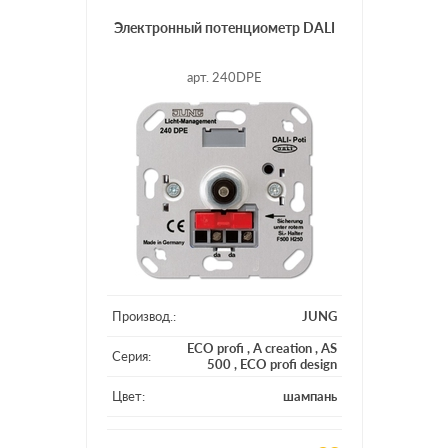
Электронный потенциометр DALI
арт. 240DPE
Производ.:
JUNG
ECO profi
,
A creation
,
AS
Серия:
500
,
ECO profi design
Цвет:
шампань
Материал:
стекло