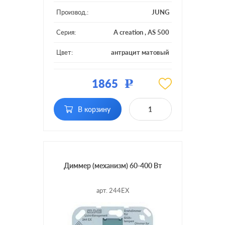
Производ.:
JUNG
Серия:
A creation
,
AS 500
Цвет:
антрацит матовый
Материал:
пластмасса
1865
Р
Подсветка:
без подсветки
В корзину
Включение:
поворотно-нажимной
Диммер (механизм) 60-400 Вт
арт. 244EX