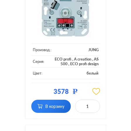
Производ.:
JUNG
ECO profi
,
A creation
,
AS
Серия:
500
,
ECO profi design
Цвет:
белый
Материал:
пластмасса
3578
Р
Подсветка:
без подсветки
поворотно-нажимной, с
В корзину
Включение:
возможностью
управления с 2-х мест