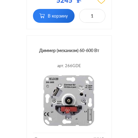
5245
Р
Подсветка:
без подсветки
клавишный, с
В корзину
Включение:
возможностью
управления с 2-х мест
Диммер (механизм) 60-600 Вт
арт. 266GDE