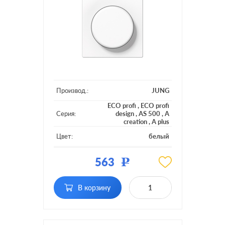
Производ.:
JUNG
ECO profi
,
ECO profi
Серия:
design
,
AS 500
,
A
creation
,
A plus
Цвет:
белый
Материал:
пластмасса
563
Р
Подсветка:
без подсветки
В корзину
Включение:
поворотно-нажимной