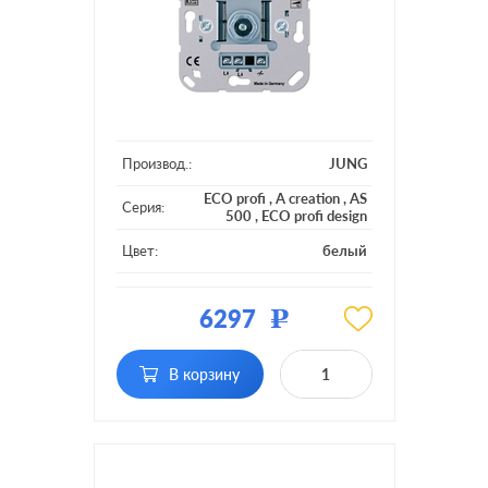
Производ.:
JUNG
ECO profi
,
A creation
,
AS
Серия:
500
,
ECO profi design
Цвет:
белый
Материал:
пластмасса
6297
Р
Подсветка:
без подсветки
поворотно-нажимной, с
В корзину
Включение:
возможностью
управления с 2-х мест