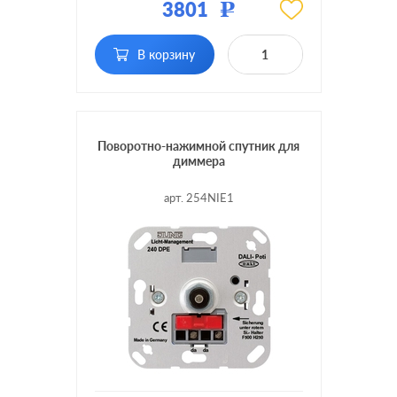
3801
Р
Подсветка:
без подсветки
В корзину
Включение:
поворотно-нажимной
Поворотно-нажимной спутник для
диммера
арт. 254NIE1