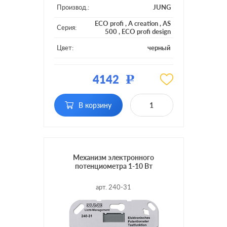
Производ.:
JUNG
ECO profi
,
A creation
,
AS
Серия:
500
,
ECO profi design
Цвет:
черный
Материал:
пластмасса
4142
Р
Подсветка:
без подсветки
поворотно-нажимной, с
В корзину
Включение:
возможностью
управления с 2-х мест
Механизм электронного
потенциометра 1-10 Вт
арт. 240-31