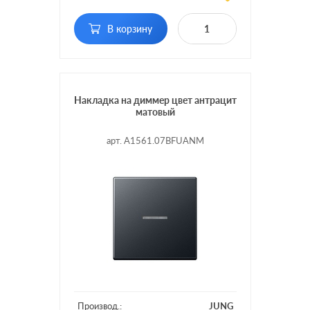
Подсветка:
без подсветки
поворотно-нажимной, с
В корзину
Включение:
возможностью
управления с 2-х мест
Накладка на диммер цвет антрацит
матовый
арт. A1561.07BFUANM
Производ.:
JUNG