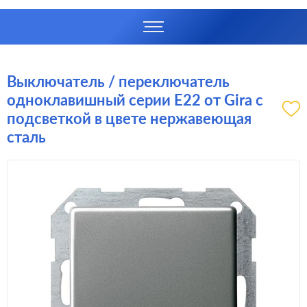
Выключатель / переключатель
одноклавишный серии E22 от Gira с
подсветкой в цвете нержавеющая
сталь