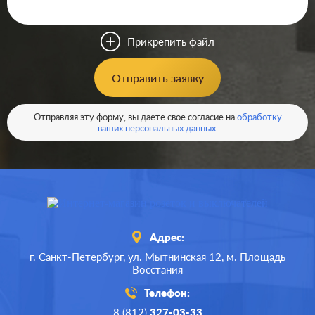
Серия:
E22
Цвет:
нержавеющая сталь
Прикрепить файл
Материал:
металл
0
Р
Отправить заявку
Вид
радио (R), спутниковая
розетки:
(SAT), телевизионная (TV)
В корзину
Отправляя эту форму, вы даете свое согласие на
обработку
ваших персональных данных
.
Адрес:
г. Санкт-Петербург,
ул. Мытнинская 12,
м. Площадь
Восстания
Телефон:
8 (812)
327-03-33