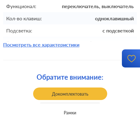
Функционал:
переключатель, выключатель
Кол-во клавиш:
одноклавишный
Подсветка:
с подсветкой
Включение:
клавишный, с самовозвратом
Посмотреть все характеристики
Комплектация:
механизм с накладкой без рамки
Крепления:
безвинтовые клеммы
Обратите внимание:
Монтаж:
встроенный монтаж
Класс защиты:
IP 44
Докомплектовать
Рамки