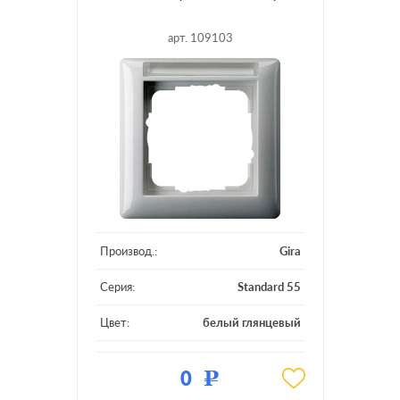
арт. 109103
Производ.:
Gira
Серия:
Standard 55
Цвет:
белый глянцевый
Материал:
пластмасса
0
Р
Кол-во постов:
1 пост