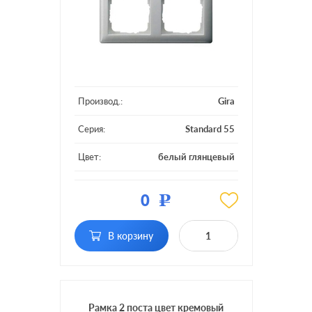
Производ.:
Gira
Серия:
Standard 55
Цвет:
белый глянцевый
Материал:
пластмасса
0
Р
Кол-во постов:
2 поста
В корзину
Рамка 2 поста цвет кремовый