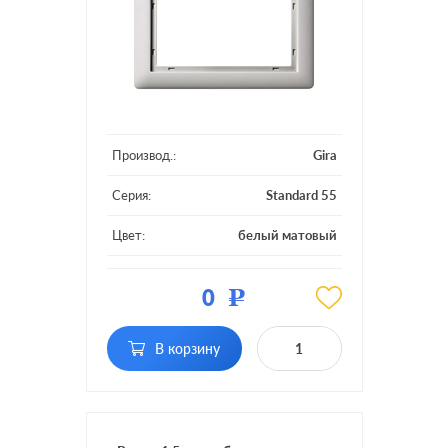
Производ.:
Gira
Серия:
Standard 55
Цвет:
белый матовый
Материал:
пластмасса
0
Р
Кол-во
1.5 поста без
постов:
перегородки
В корзину