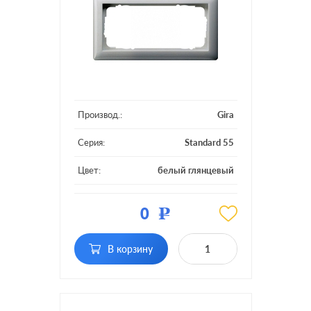
Производ.:
Gira
Серия:
Standard 55
Цвет:
белый глянцевый
Материал:
пластмасса
0
Р
Кол-во
2 поста без
постов:
перегородки
В корзину