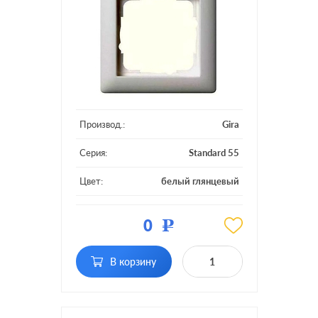
Производ.:
Gira
Серия:
Standard 55
Цвет:
белый глянцевый
Материал:
пластмасса
0
Р
Кол-во постов:
1 пост
В корзину