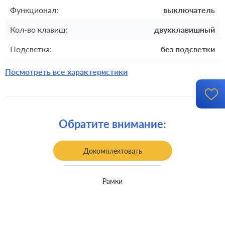
Функционал:
выключатель
Кол-во клавиш:
двухклавишный
Подсветка:
без подсветки
Включение:
с самовозвратом
Посмотреть все характеристики
Комплектация:
механизм с накладкой без рамки
Крепления:
безвинтовые клеммы
Обратите внимание:
Монтаж:
встроенный монтаж
Класс защиты:
IP 44
Докомплектовать
Рамки