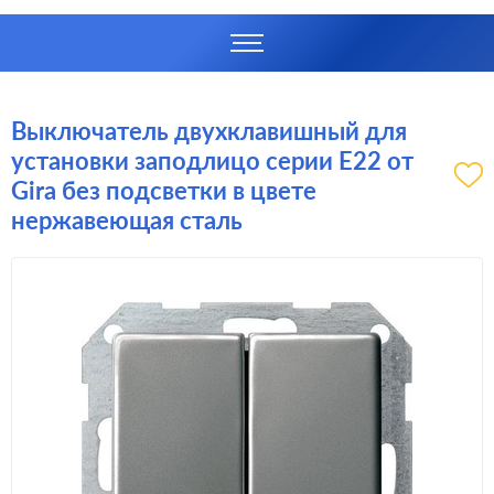
Выключатель двухклавишный для
установки заподлицо серии E22 от
Gira без подсветки в цвете
нержавеющая сталь