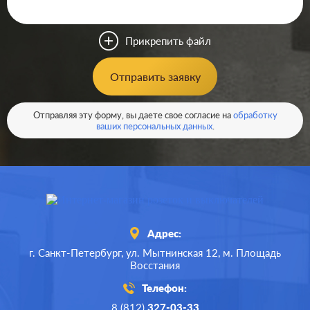
Серия:
E22
Цвет:
нержавеющая сталь
Прикрепить файл
Материал:
металл
0
Р
Отправить заявку
Вид
радио (R), спутниковая
розетки:
(SAT), телевизионная (TV)
В корзину
Отправляя эту форму, вы даете свое согласие на
обработку
ваших персональных данных
.
Адрес:
г. Санкт-Петербург,
ул. Мытнинская 12,
м. Площадь
Восстания
Телефон:
8 (812)
327-03-33