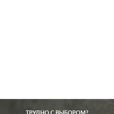
Производ.:
Legrand
Серия:
Etika
Цвет:
слоновая кость
Материал:
пластмасса
172
Р
Защита:
без шторок
В корзину
ТРУДНО С ВЫБОРОМ?