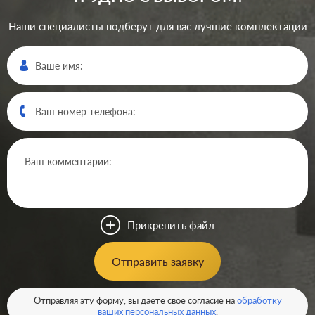
Наши специалисты подберут для вас лучшие комплектации
Производ.:
Legrand
Серия:
Etika
Цвет:
слоновая кость
Прикрепить файл
Материал:
пластмасса
184
Отправить заявку
Р
Кол-во клавиш:
одноклавишный
В корзину
Отправляя эту форму, вы даете свое согласие на
обработку
Подсветка:
без подсветки
ваших персональных данных
.