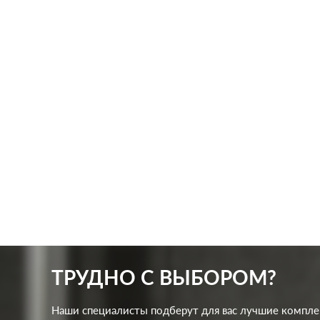
Производ.:
JUNG
Произв
Серия:
A creation
,
A 500
Серия:
Цвет:
шампань
Цвет:
Материал:
пластмасса
Матер
2295
Р
Тип RJ
Кол-во клавиш:
одноклавишный
разъем
В корзину
Подсветка:
без подсветки
ТРУДНО С ВЫБОРОМ?
Наши специалисты подберут для вас лучшие компл