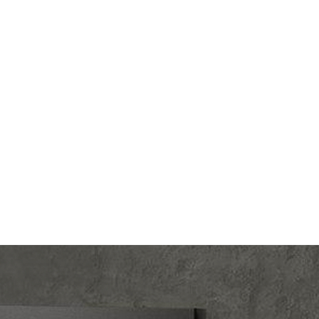
Jung
Производ.:
JUNG
,
A 500
Серия:
A creation
,
A 500
ампань
Цвет:
шампань
тмасса
Материал:
пластмасса
3134
Р
5 Cat.3
Кол-во клавиш:
двухклавишный
 (STP),
), RJ45
В корзину
6 (STP)
Подсветка:
без подсветки