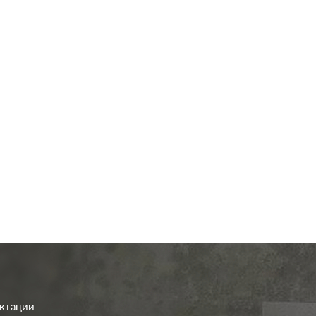
од.:
Jung
Производ.:
A creation
,
A 500
Серия:
A creation
шампань
Цвет:
ш
иал:
пластмасса
Материал:
плас
2981
2981
Р
Р
RJ11, RJ12, RJ4
-
RJ11, RJ12, RJ45 Cat.3
Тип RJ-
(ISDN), RJ45 Cat.5e
а:
(ISDN), RJ45 Cat.5e (UTP)
разъема:
RJ45 Cat.5e (UTP
В корзину
В корзину
Cat.
ектации