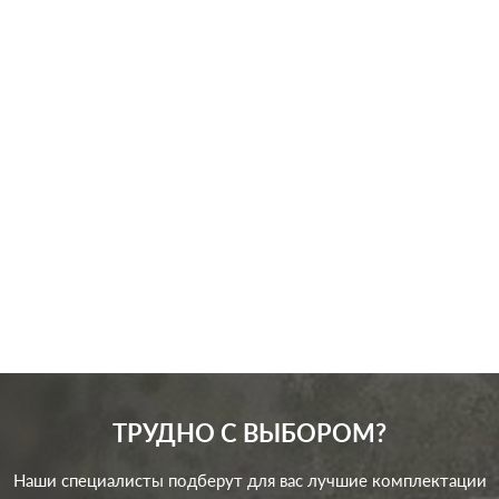
Производ.:
Jung
ECO profi
,
A creation
,
A
Серия:
500
,
LS 990
,
CD 500
,
AS
500
,
SL 500
Цвет:
антрацит матовый
Материал:
пластмасса
1644
Р
Тип RJ-
RJ11, RJ12, RJ45 Cat.3
разъема:
(ISDN)
В корзину
ТРУДНО С ВЫБОРОМ?
Наши специалисты подберут для вас лучшие комплектации