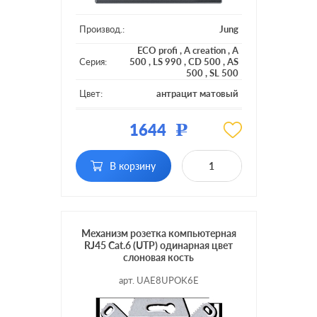
Производ.:
Jung
ECO profi
,
A creation
,
A
Серия:
500
,
LS 990
,
CD 500
,
AS
500
,
SL 500
Цвет:
антрацит матовый
Материал:
пластмасса
1644
Р
Тип RJ-
RJ11, RJ12, RJ45 Cat.3
разъема:
(ISDN)
В корзину
Механизм розетка компьютерная
RJ45 Cat.6 (UTP) одинарная цвет
слоновая кость
арт. UAE8UPOK6E