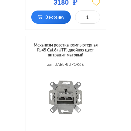
3180
Р
Тип RJ-
RJ11, RJ12, RJ45 Cat.3
разъема:
(ISDN)
В корзину
Механизм розетка компьютерная
RJ45 Cat.6 (UTP) двойная цвет
антрацит матовый
арт. UAE8-8UPOK6E