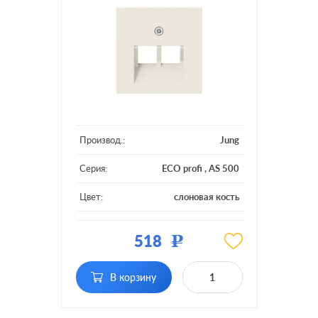
Производ.:
Jung
Серия:
ECO profi
,
AS 500
Цвет:
слоновая кость
Материал:
пластмасса
518
Р
Тип RJ-
RJ11, RJ12, RJ45 Cat.3
разъема:
(ISDN), RJ45 Cat.5e (UTP)
В корзину