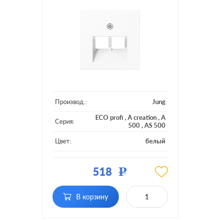
Производ.:
Jung
ECO profi
,
A creation
,
A
Серия:
500
,
AS 500
Цвет:
белый
Материал:
пластмасса
518
Р
Тип RJ-
RJ11, RJ12, RJ45 Cat.3
разъема:
(ISDN), RJ45 Cat.5e (UTP)
В корзину