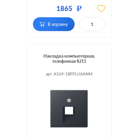
Материал:
пластмасса
1865
Р
RJ11, RJ12, RJ45 Cat.3
Тип RJ-
(ISDN), RJ45 Cat.5e (STP),
разъема:
RJ45 Cat.5e (UTP), RJ45
В корзину
Cat.6 (STP)
Накладка компьютерная,
телефонная RJ11
арт. A569-1BFPLUAANM