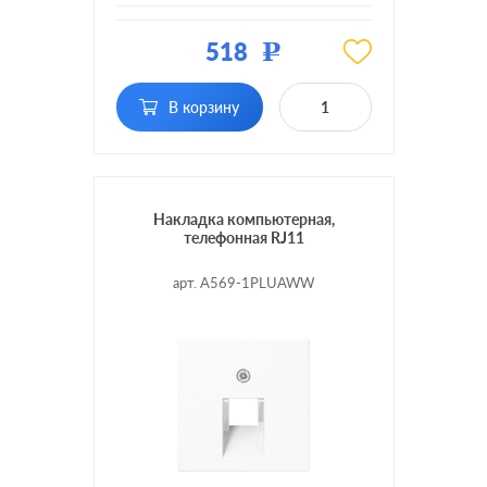
Материал:
пластмасса
518
Р
RJ11, RJ12, RJ45 Cat.3
Тип RJ-
(ISDN), RJ45 Cat.5e (STP),
разъема:
RJ45 Cat.5e (UTP), RJ45
В корзину
Cat.6 (STP)
Накладка компьютерная,
телефонная RJ11
арт. A569-1PLUAWW