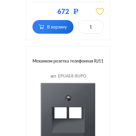
Материал:
пластмасса
672
Р
Тип RJ-
RJ45 Cat.5e (UTP), RJ45
разъема:
Cat.6 (UTP)
В корзину
Механизм розетка телефонная RJ11
арт. EPUAE8-8UPO