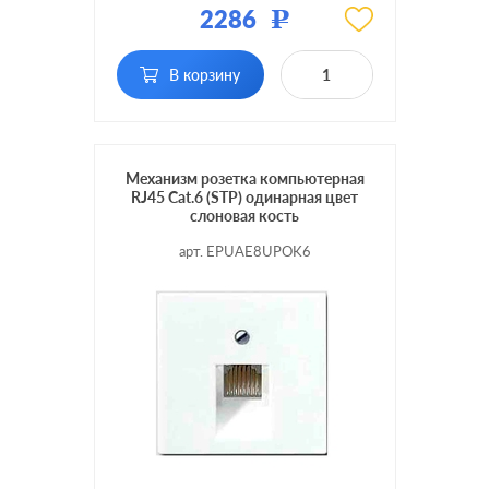
2286
Р
Тип RJ-
RJ11, RJ12, RJ45 Cat.3
разъема:
(ISDN)
В корзину
Механизм розетка компьютерная
RJ45 Cat.6 (STP) одинарная цвет
слоновая кость
арт. EPUAE8UPOK6