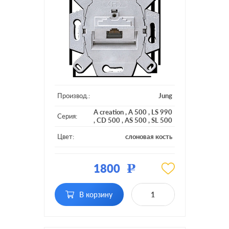
Производ.:
Jung
A creation
,
A 500
,
LS 990
Серия:
,
CD 500
,
AS 500
,
SL 500
Цвет:
слоновая кость
Материал:
пластмасса
1800
Р
Тип RJ-
RJ45 Cat.6 (UTP)
разъема:
В корзину