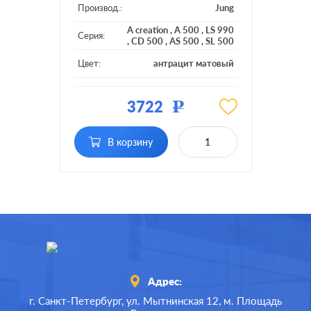
Производ.:
Jung
A creation
,
A 500
,
LS 990
Серия:
,
CD 500
,
AS 500
,
SL 500
Цвет:
антрацит матовый
Материал:
пластмасса
3722
Р
Тип RJ-
RJ45 Cat.6 (UTP)
разъема:
В корзину
Адрес:
г. Санкт-Петербург,
ул. Мытнинская 12,
м. Площадь