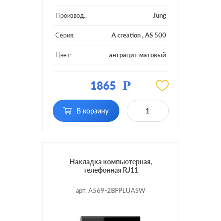
Производ.:
Jung
Серия:
A creation
,
AS 500
Цвет:
антрацит матовый
Материал:
пластмасса
1865
Р
RJ11, RJ12, RJ45 Cat.3
Тип RJ-
(ISDN), RJ45 Cat.5e (STP),
разъема:
RJ45 Cat.5e (UTP), RJ45
В корзину
Cat.6 (STP)
Накладка компьютерная,
телефонная RJ11
арт. A569-2BFPLUASW