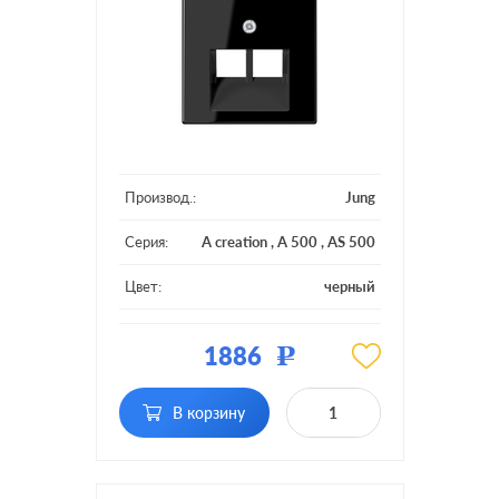
Производ.:
Jung
Серия:
A creation
,
A 500
,
AS 500
Цвет:
черный
Материал:
пластмасса
1886
Р
Тип RJ-
RJ11, RJ12, RJ45 Cat.3
разъема:
(ISDN), RJ45 Cat.5e (UTP)
В корзину