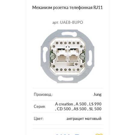
Механизм розетка телефонная RJ11
арт. UAE8-8UPO
Производ.:
Jung
A creation
,
A 500
,
LS 990
Серия:
,
CD 500
,
AS 500
,
SL 500
Цвет:
антрацит матовый
Материал:
пластмасса