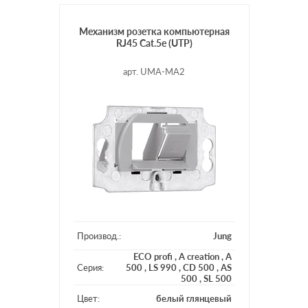
Механизм розетка компьютерная
RJ45 Cat.5e (UTP)
арт. UMA-MA2
Производ.:
Jung
ECO profi
,
A creation
,
A
Серия:
500
,
LS 990
,
CD 500
,
AS
500
,
SL 500
Цвет:
белый глянцевый