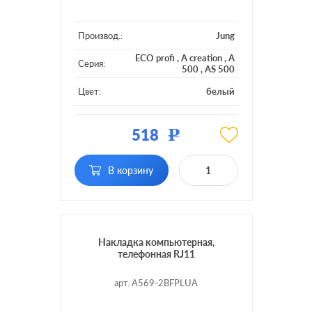
Производ.:
Jung
ECO profi
,
A creation
,
A
Серия:
500
,
AS 500
Цвет:
белый
Материал:
пластмасса
518
Р
RJ11, RJ12, RJ45 Cat.3
Тип RJ-
(ISDN), RJ45 Cat.5e (STP),
разъема:
RJ45 Cat.5e (UTP), RJ45
В корзину
Cat.6 (STP)
Накладка компьютерная,
телефонная RJ11
арт. A569-2BFPLUA