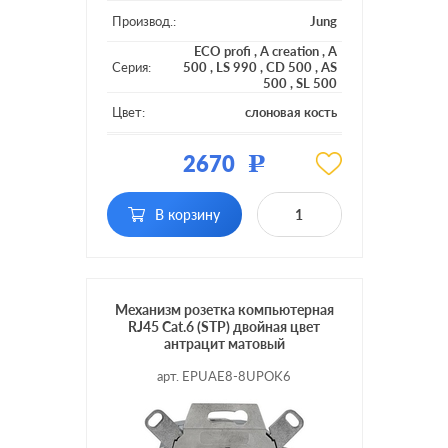
Производ.:
Jung
ECO profi
,
A creation
,
A
Серия:
500
,
LS 990
,
CD 500
,
AS
500
,
SL 500
Цвет:
слоновая кость
Материал:
пластмасса
2670
Р
Тип RJ-
RJ45 Cat.6 (STP)
разъема:
В корзину
Механизм розетка компьютерная
RJ45 Cat.6 (STP) двойная цвет
антрацит матовый
арт. EPUAE8-8UPOK6