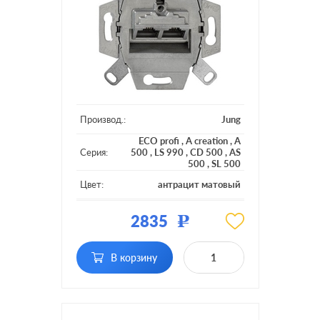
Производ.:
Jung
ECO profi
,
A creation
,
A
Серия:
500
,
LS 990
,
CD 500
,
AS
500
,
SL 500
Цвет:
антрацит матовый
Материал:
пластмасса
2835
Р
Тип RJ-
RJ45 Cat.6 (STP)
разъема:
В корзину