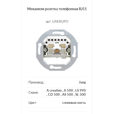
Механизм розетка телефонная RJ11
арт. UAE8UPO
Производ.:
Jung
A creation
,
A 500
,
LS 990
Серия:
,
CD 500
,
AS 500
,
SL 500
Цвет:
слоновая кость
Материал:
пластмасса