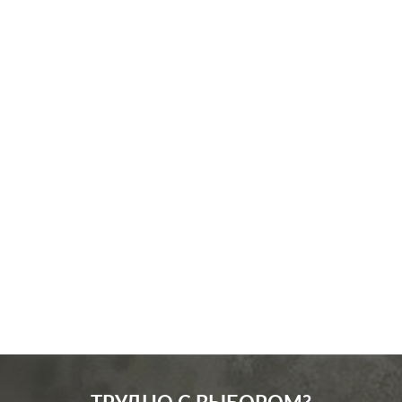
Производ.:
JUNG
ECO profi
,
ECO profi
Серия:
design
Цвет:
белый
Материал:
пластмасса
216
Р
Защита:
без шторок
В корзину