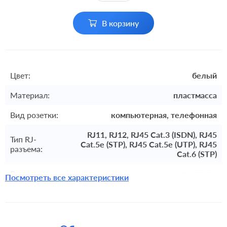
В корзину
Цвет:
белый
Материал:
пластмасса
Вид розетки:
компьютерная, телефонная
RJ11, RJ12, RJ45 Cat.3 (ISDN), RJ45
Тип RJ-
Cat.5e (STP), RJ45 Cat.5e (UTP), RJ45
разъема:
Cat.6 (STP)
Разъемы:
одинарная
Посмотреть все характеристики
Комплектация:
накладка
встроенный монтаж, с
Монтаж:
возможностью накладного монтажа