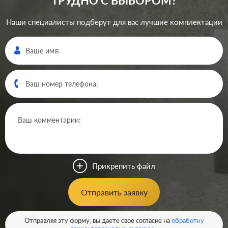
ТРУДНО С ВЫБОРОМ?
Наши специалисты подберут для вас лучшие комплектации
Производ.:
JUNG
ECO profi
,
ECO profi
Серия:
design
Цвет:
белый
Прикрепить файл
Материал:
пластмасса
247
Отправить заявку
Р
Кол-во
одноклавишный
клавиш:
В корзину
Отправляя эту форму, вы даете свое согласие на
обработку
Подсветка:
без подсветки