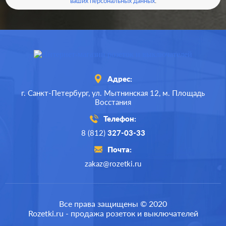
ваших персональных данных
.
Адрес:
г. Санкт-Петербург,
ул. Мытнинская 12,
м. Площадь
Восстания
Телефон:
8 (812)
327-03-33
Почта:
zakaz@rozetki.ru
Производ.:
JUNG
ECO profi
,
ECO profi
Серия:
Все права защищены © 2020
design
Rozetki.ru - продажа розеток и выключателей
Цвет:
белый