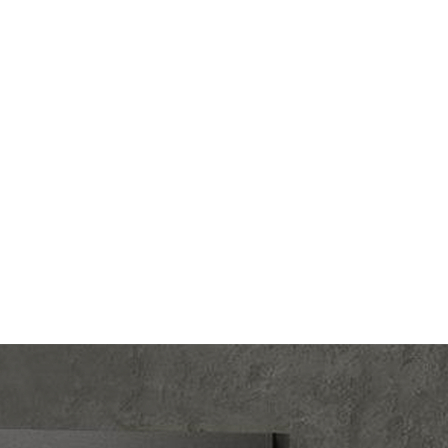
lectric
Производ.:
Systeme Electric
Gallery
Серия:
ArtGallery
ампань
Цвет:
шампань
тмасса
Материал:
пластмасса
673
Р
орками
Защита:
со шторками
В корзину