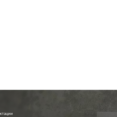
од.:
Systeme Electric
Производ.:
Systeme E
ArtGallery
Серия:
Art
шампань
Цвет:
ш
иал:
пластмасса
Материал:
плас
506
641
Р
Р
а:
без шторок
Защита:
со шт
В корзину
В корзину
ектации