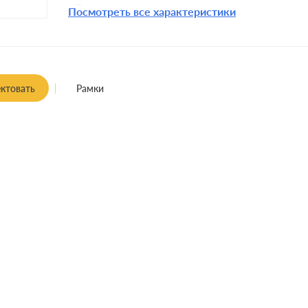
Включение:
Посмотреть все характеристики
Комплектация:
Крепления:
Монтаж:
ктовать
Рамки
Класс защиты: