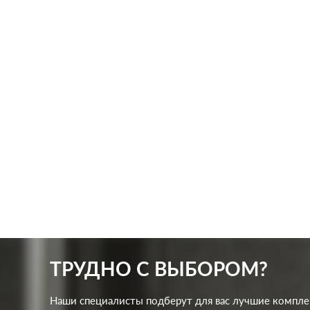
Производ.:
Systeme Electric
Произв
Серия:
ArtGallery
Серия:
Цвет:
шампань
Цвет:
Материал:
пластмасса
Матер
481
Р
Защита:
без шторок
Защит
В корзину
ТРУДНО С ВЫБОРОМ?
Наши специалисты подберут для вас лучшие компл