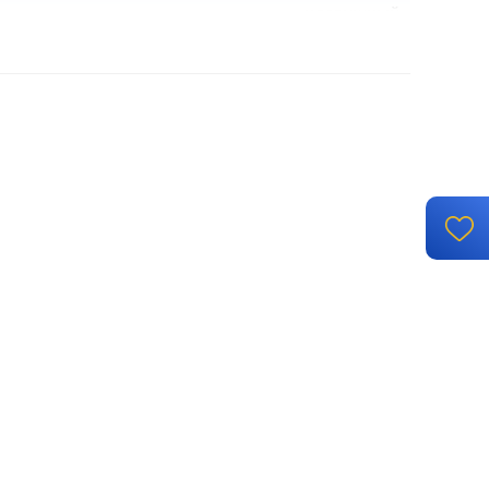
клавишный
механизм с накладкой без рамки
винтовые клеммы
встроенный монтаж
IP 44