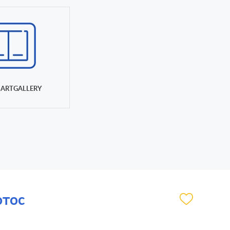
ARTGALLERY
отос