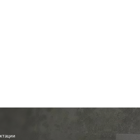
од.:
Systeme Electric
Производ.:
Systeme E
ArtGallery
Серия:
Art
лотос
Цвет:
иал:
пластмасса
Материал:
плас
801
801
Р
Р
о клавиш:
двухклавишный
Кол-во клавиш:
одноклав
В корзину
В корзину
етка:
без подсветки
Подсветка:
с подс
ектации