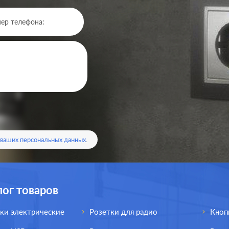
Производ.:
Systeme Electric
Серия:
ArtGallery
Цвет:
лотос
 ваших персональных данных
.
Материал:
пластмасса
1293
Р
Кол-во клавиш:
одноклавишный
лог товаров
В корзину
Подсветка:
без подсветки
ки электрические
Розетки для радио
Кноп