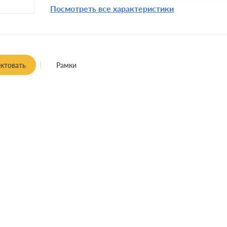
Разъемы:
Посмотреть все характеристики
Крепления:
Монтаж:
Заземление:
ктовать
Рамки