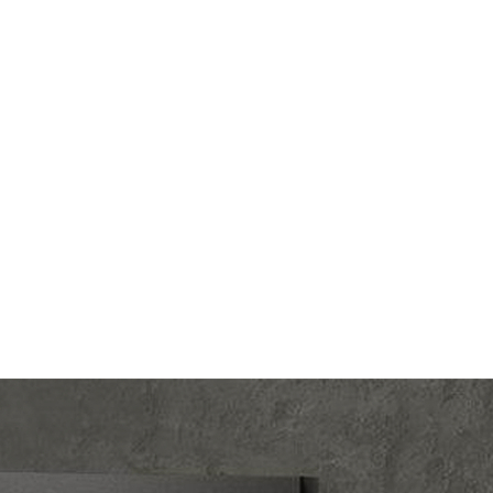
lectric
Производ.:
Systeme Electric
Gallery
Серия:
ArtGallery
лотос
Цвет:
лотос
тмасса
Материал:
пластмасса
961
Р
ишный
Кол-во клавиш:
одноклавишный
В корзину
веткой
Подсветка:
без подсветки