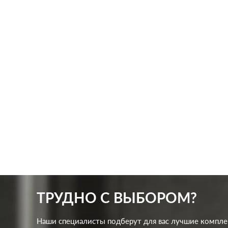
Производ.:
Systeme Electric
Произв
Серия:
ArtGallery
Серия:
Цвет:
лотос
Цвет:
Материал:
пластмасса
Матер
481
Р
Кол-во клавиш:
одноклавишный
Кол-в
В корзину
Подсветка:
без подсветки
Подсв
ТРУДНО С ВЫБОРОМ?
Наши специалисты подберут для вас лучшие компл