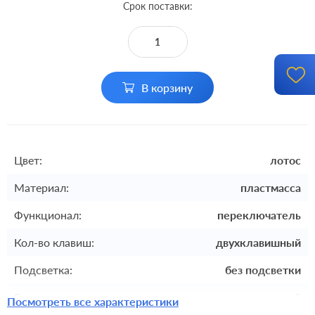
Срок поставки:
В корзину
Цвет:
лотос
Материал:
пластмасса
Функционал:
переключатель
Кол-во клавиш:
двухклавишный
Подсветка:
без подсветки
Включение:
клавишный
Посмотреть все характеристики