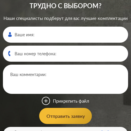
ТРУДНО С ВЫБОРОМ?
Наши специалисты подберут для вас лучшие комплектации
Производ.:
Systeme Electric
Серия:
ArtGallery
Цвет:
лотос
Прикрепить файл
Материал:
пластмасса
506
Отправить заявку
Р
Защита:
без шторок
В корзину