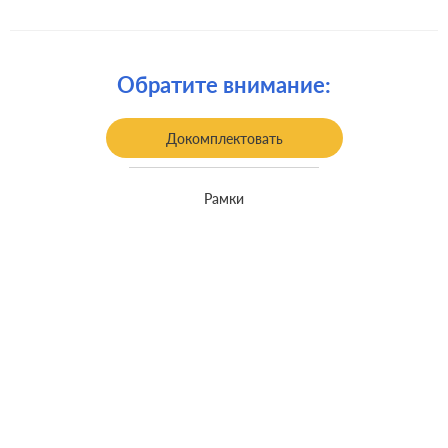
Комплектация:
механизм с накладкой без рамки
Крепления:
винтовые клеммы
Обратите внимание:
Монтаж:
встроенный монтаж
Класс защиты:
IP 44
Докомплектовать
Рамки