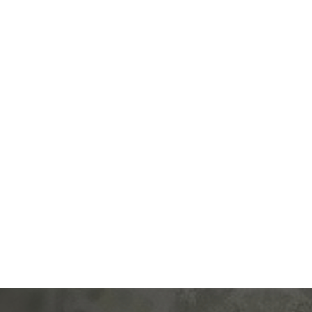
Производ.:
Systeme Electric
Серия:
ArtGallery
Цвет:
лотос
Материал:
пластмасса
481
Р
Защита:
без шторок
В корзину