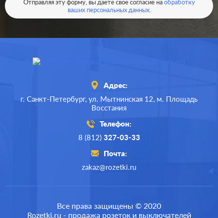
Отправляя эту форму, вы даете свое согласие на
обработку
ваших персональных данных
.
Адрес:
г. Санкт-Петербург,
ул. Мытнинская 12,
м. Площадь
Восстания
Телефон:
8 (812)
327-03-33
Почта:
zakaz@rozetki.ru
Производ.:
Systeme Electric
Серия:
ArtGallery
Все права защищены © 2020
Rozetki.ru - продажа розеток и выключателей