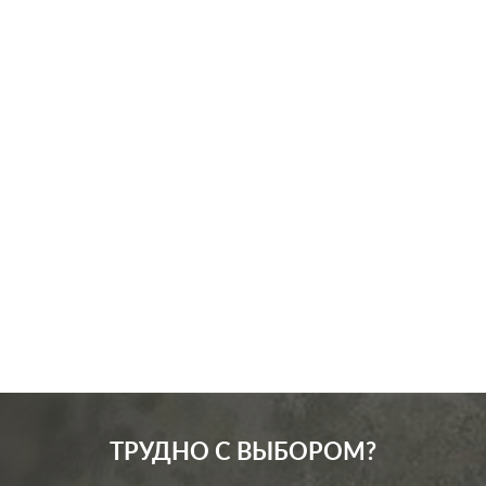
Производ.:
JUNG
Серия:
LS 990
Цвет:
золотой
Материал:
металл
6363
Р
Подсветка:
без подсветки
В корзину
Включение:
клавишный
ТРУДНО С ВЫБОРОМ?