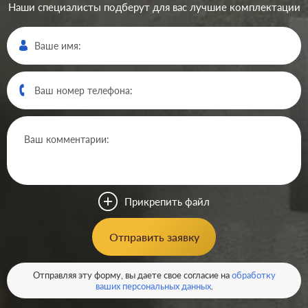
Наши специалисты подберут для вас лучшие комплектации
Производ.:
JUNG
LS 990
,
A Creation
,
AS
Серия:
500
,
A 500
,
CD 500
,
SL 500
Цвет:
Прикрепить файл
золотой
Материал:
металл
8789
Отправить заявку
Р
Таймер:
без таймера
В корзину
Отправляя эту форму, вы даете свое согласие на
обработку
Управляющие
230В
ваших персональных данных
.
напряжение:
Максимальная