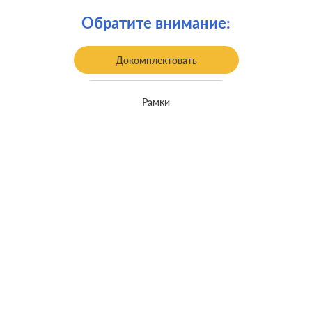
Крепления:
безвинтовые клеммы
Обратите внимание:
Монтаж:
встроенный монтаж
Класс защиты:
IP 44
Докомплектовать
Рамки