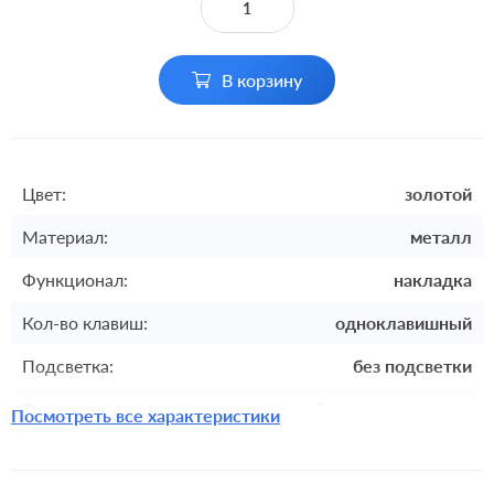
В корзину
Цвет:
золотой
Материал:
металл
Функционал:
накладка
Кол-во клавиш:
одноклавишный
Подсветка:
без подсветки
Включение:
клавишный, с самовозвратом
Посмотреть все характеристики
Комплектация:
накладка