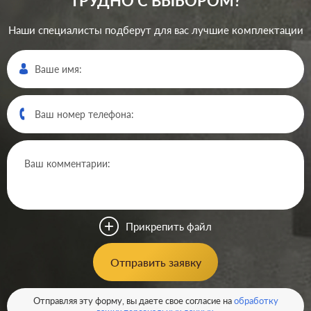
ТРУДНО С ВЫБОРОМ?
Наши специалисты подберут для вас лучшие комплектации
Производ.:
JUNG
Серия:
LS 990
Цвет:
золотой
Прикрепить файл
Материал:
металл
14925
Отправить заявку
Р
Кол-во клавиш:
одноклавишный
В корзину
Отправляя эту форму, вы даете свое согласие на
обработку
Подсветка:
без подсветки