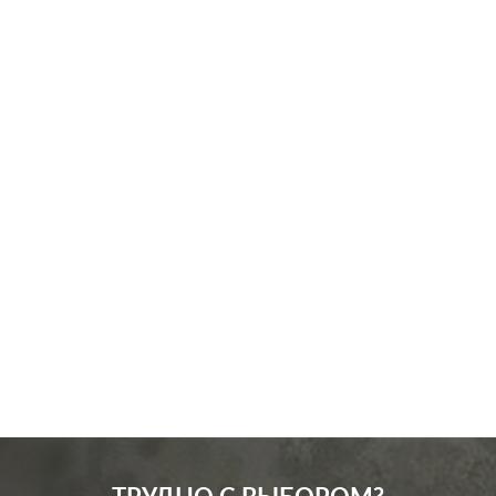
Производ.:
JUNG
Серия:
LS 990
Цвет:
золотой
Материал:
металл
6363
Р
Подсветка:
без подсветки
В корзину
Включение:
клавишный