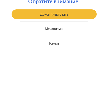
Обратите внимание:
230В, 24В
напряжение:
Максимальная
10А
Докомплектовать
нагрузка:
Механизмы
Рамки