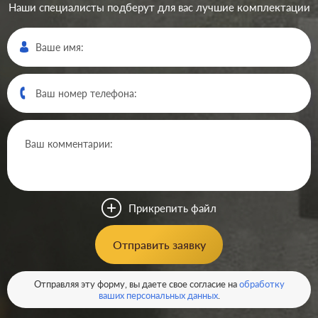
Наши специалисты подберут для вас лучшие комплектации
Производ.:
JUNG
LS 990
,
A Creation
,
AS
Серия:
500
,
A 500
,
CD 500
,
SL 500
Цвет:
Прикрепить файл
золотой
Материал:
металл
8789
Отправить заявку
Р
Таймер:
без таймера
В корзину
Отправляя эту форму, вы даете свое согласие на
обработку
Управляющие
230В
ваших персональных данных
.
напряжение:
Максимальная