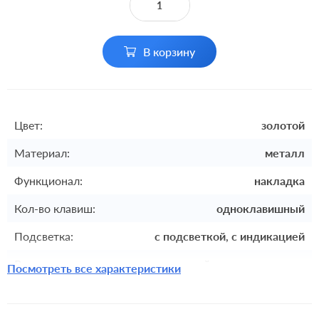
В корзину
Цвет:
золотой
Материал:
металл
Функционал:
накладка
Кол-во клавиш:
одноклавишный
Подсветка:
с подсветкой, с индикацией
Включение:
клавишный, с самовозвратом
Посмотреть все характеристики
Комплектация:
накладка