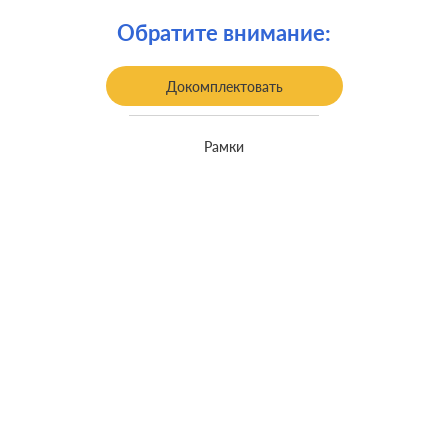
Крепления:
безвинтовые клеммы
Обратите внимание:
Монтаж:
встроенный монтаж
Класс защиты:
IP 44
Докомплектовать
Рамки