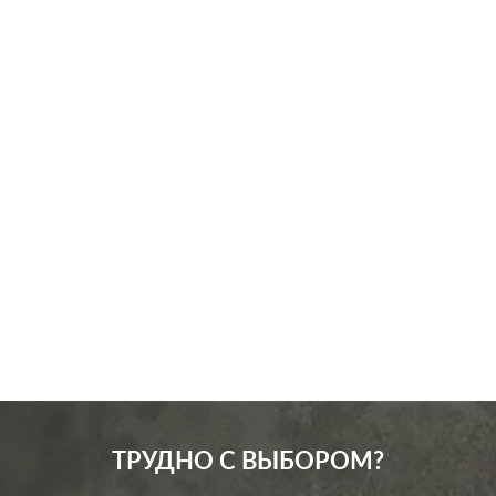
Производ.:
JUNG
Серия:
LS 990
Цвет:
золотой
Материал:
металл
6363
Р
Подсветка:
без подсветки
В корзину
Включение:
клавишный
ТРУДНО С ВЫБОРОМ?