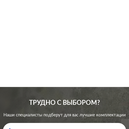
Производ.:
Schneider Electric
Серия:
Glossa
Цвет:
белый
Материал:
пластмасса
146
Р
Вид розетки:
телевизионная (TV)
В корзину
ТРУДНО С ВЫБОРОМ?
Наши специалисты подберут для вас лучшие комплектации