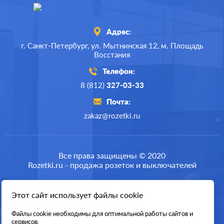
Адрес:
г. Санкт-Петербург,
ул. Мытнинская 12,
м. Площадь
Восстания
Телефон:
8 (812)
327-03-33
Почта:
zakaz@rozetki.ru
Производ.:
Schneider Electric
Серия:
Glossa
Все права защищены © 2020
Rozetki.ru - продажа розеток и выключателей
Цвет:
белый
Материал:
пластмасса
Этот сайт использует файлы cookie
Разработка сайта
194
Р
Файлы cookie необходимы для оптимальной работы сайтов и
Подсветка:
без подсветки
сервисов.