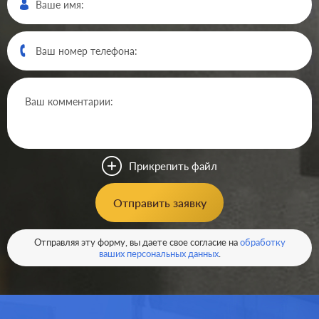
Производ.:
Systeme Electric
Серия:
GLOSSA
Цвет:
белый
Прикрепить файл
Материал:
пластмасса
194
Отправить заявку
Р
Защита:
без шторок
В корзину
Отправляя эту форму, вы даете свое согласие на
обработку
ваших персональных данных
.