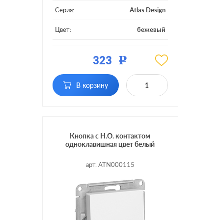
Серия:
Atlas Design
Цвет:
бежевый
Материал:
пластмасса
323
Р
Подсветка:
без подсветки
В корзину
Кнопка с Н.О. контактом
одноклавишная цвет белый
арт. ATN000115