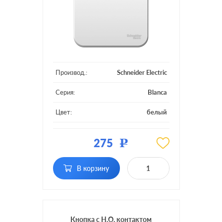
Производ.:
Schneider Electric
Серия:
Blanca
Цвет:
белый
Материал:
пластмасса
275
Р
Подсветка:
без подсветки
В корзину
Кнопка с Н.О. контактом