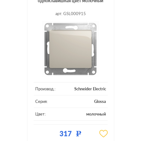
одноклавишная цвет молочный
арт. GSL000915
Производ.:
Schneider Electric
Серия:
Glossa
Цвет:
молочный
Материал:
пластмасса
317
Р
Подсветка:
без подсветки