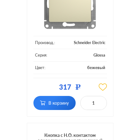
Производ.:
Schneider Electric
Серия:
Glossa
Цвет:
бежевый
Материал:
пластмасса
317
Р
Подсветка:
без подсветки
В корзину
Кнопка с Н.О. контактом