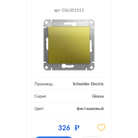
арт. GSL001015
Производ.:
Schneider Electric
Серия:
Glossa
Цвет:
фисташковый
Материал:
пластмасса
326
Р
Подсветка:
без подсветки