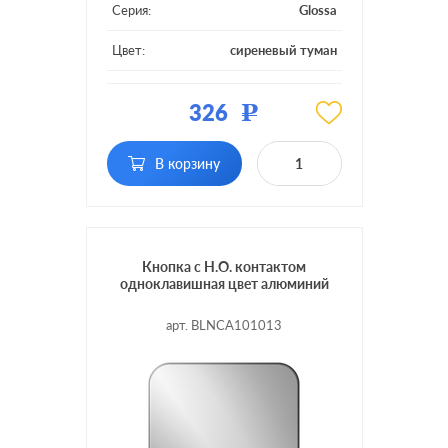
Серия:
Glossa
Цвет:
сиреневый туман
Материал:
пластмасса
326
Р
Подсветка:
без подсветки
В корзину
Кнопка с Н.О. контактом
одноклавишная цвет алюминий
арт. BLNCA101013