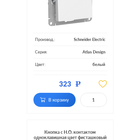
Производ.:
Schneider Electric
Серия:
Atlas Design
Цвет:
белый
Материал:
пластмасса
323
Р
Подсветка:
без подсветки
В корзину
Кнопка с Н.О. контактом
одноклавишная цвет фисташковый