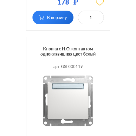
178
Р
Подсветка:
без подсветки
В корзину
Кнопка с Н.О. контактом
одноклавишная цвет белый
арт. GSL000119