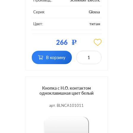
Производ.:
Schneider Electric
Серия:
Glossa
Цвет:
титан
Материал:
пластмасса
266
Р
Подсветка:
без подсветки
В корзину
Кнопка с Н.О. контактом
одноклавишная цвет белый
арт. BLNCA101011