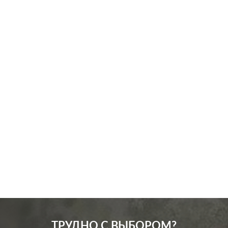
Производ.:
Schneider Electric
Серия:
Glossa
Цвет:
титан
Материал:
пластмасса
266
Р
Подсветка:
без подсветки
В корзину
ТРУДНО С ВЫБОРОМ?