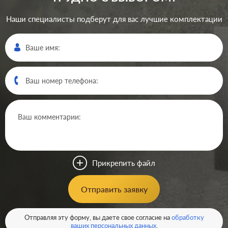
Наши специалисты подберут для вас лучшие комплектации
Производ.:
Systeme Electric
Серия:
GLOSSA
Цвет:
титан
Прикрепить файл
Материал:
пластмасса
315
Отправить заявку
Р
Защита:
без шторок
В корзину
Отправляя эту форму, вы даете свое согласие на
обработку
ваших персональных данных
.