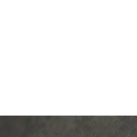
од.:
Systeme Electric
Производ.:
Systeme E
Glossa
Серия:
перламутр
Цвет:
пер
иал:
пластмасса
Материал:
плас
351
360
Р
Р
о клавиш:
одноклавишный
Кол-во клавиш:
одноклав
В корзину
В корзину
етка:
без подсветки
Подсветка:
без под