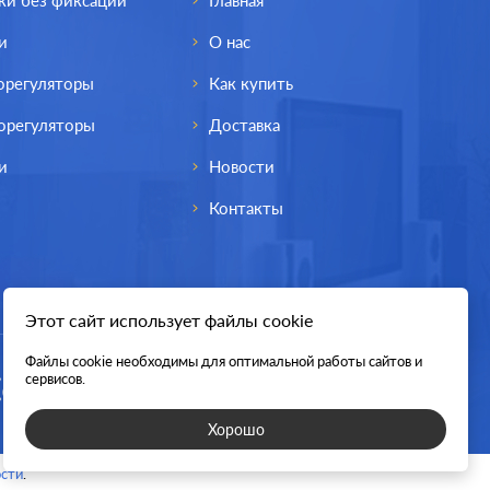
ки без фиксации
Главная
и
О нас
орегуляторы
Как купить
орегуляторы
Доставка
и
Новости
Контакты
Этот сайт использует файлы cookie
Файлы cookie необходимы для оптимальной работы сайтов и
lectric
Производ.:
Systeme Electric
сервисов.
Glossa
Серия:
Glossa
Хорошо
ламутр
Цвет:
перламутр
сти
.