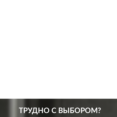
Производ.:
Systeme Electric
Произв
Серия:
GLOSSA
Серия:
Цвет:
перламутр
Цвет:
Материал:
пластмасса
Матер
315
Р
Защита:
без шторок
Кол-в
В корзину
Подсв
ТРУДНО С ВЫБОРОМ?