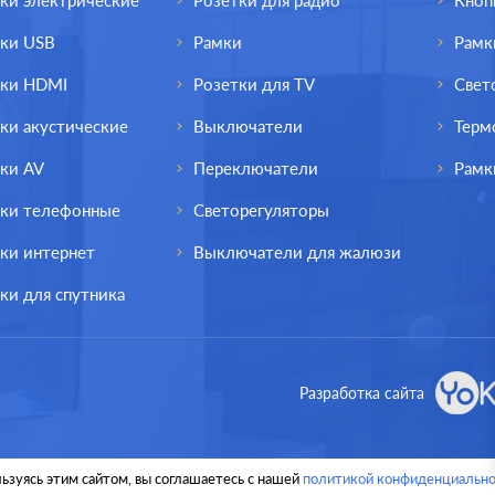
ки электрические
Розетки для радио
Кноп
тки USB
Рамки
Рамк
тки HDMI
Розетки для TV
Свет
ки акустические
Выключатели
Терм
ки AV
Переключатели
Рамк
тки телефонные
Светорегуляторы
ки интернет
Выключатели для жалюзи
ки для спутника
од.:
Systeme Electric
Производ.:
Schneider E
Разработка сайта
Glossa
Серия:
перламутр
Цвет:
пер
ьзуясь этим сайтом, вы соглашаетесь с нашей
политикой конфиденциально