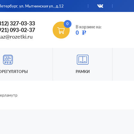
етербург, ул. Мытнинская ул., д.12
(812) 327-03-33
0
В корзине на:
(921) 093-02-37
0
Р
kaz@rozetki.ru
ОРЕГУЛЯТОРЫ
РАМКИ
 перламутр