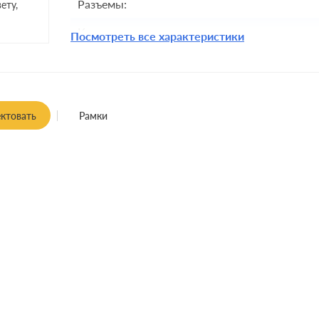
Разъемы:
ету,
Комплектация:
Посмотреть все характеристики
Монтаж:
встроенны
ктовать
Рамки