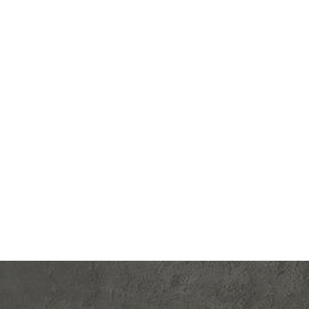
lectric
Производ.:
Systeme Electric
Glossa
Серия:
GLOSSA
ламутр
Цвет:
перламутр
тмасса
Материал:
пластмасса
364
Р
ишный
Защита:
без шторок
В корзину
светки