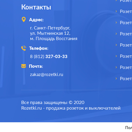
Розет
Контакты
Розе
Адрес:
Розе
г. Санкт-Петербург,
ул. Мытнинская 12,
Розет
м. Площадь Восстания
Розет
Телефон:
Розе
8 (812)
327-03-33
Почта:
Розет
zakaz@rozetki.ru
Розет
Производ.:
Systeme Electric
Произв
Все права защищены © 2020
Rozetki.ru - продажа розеток и выключателей
Серия:
Glossa
Серия:
Цвет:
перламутр
Цвет:
Пол