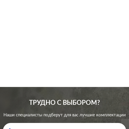
Производ.:
Systeme Electric
Серия:
GLOSSA
Цвет:
антрацит
Материал:
пластмасса
315
Р
Защита:
без шторок
В корзину
ТРУДНО С ВЫБОРОМ?
Наши специалисты подберут для вас лучшие комплектации