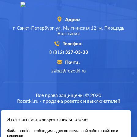
Адрес:
г. Санкт-Петербург,
ул. Мытнинская 12,
м. Площадь
Восстания
Телефон:
8 (812)
327-03-33
Почта:
zakaz@rozetki.ru
Производ.:
Systeme Electric
Серия:
GLOSSA
Все права защищены © 2020
Rozetki.ru - продажа розеток и выключателей
Цвет:
антрацит
Материал:
пластмасса
Этот сайт использует файлы cookie
Разработка сайта
364
Р
Файлы cookie необходимы для оптимальной работы сайтов и
Защита:
без шторок
сервисов.