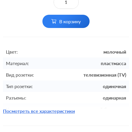
В корзину
Цвет:
молочный
Материал:
пластмасса
Вид розетки:
телевизионная (TV)
Тип розетки:
одиночная
Разъемы:
одинарная
Комплектация:
механизм с накладкой без рамки
Посмотреть все характеристики
встроенный монтаж, с
Монтаж:
возможностью накладного монтажа