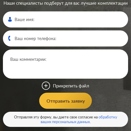
Наши специалисты подберут для вас лучшие комплектации
Производ.:
Systeme Electric
Серия:
Glossa
Цвет:
молочный
Прикрепить файл
Материал:
пластмасса
211
Отправить заявку
Р
Кол-во клавиш:
одноклавишный
В корзину
Отправляя эту форму, вы даете свое согласие на
обработку
Подсветка:
без подсветки
ваших персональных данных
.