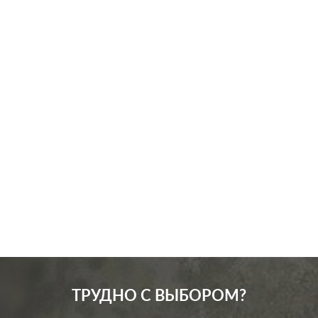
Производ.:
Systeme Electric
Серия:
GLOSSA
Цвет:
молочный
Материал:
пластмасса
204
Р
Защита:
без шторок
В корзину
ТРУДНО С ВЫБОРОМ?